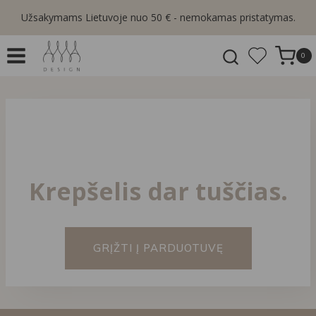
Skip
Užsakymams Lietuvoje nuo 50 € - nemokamas pristatymas.
to
content
0
Krepšelis dar tuščias.
GRĮŽTI Į PARDUOTUVĘ