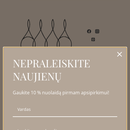
NEPRALEISKITE
NAUJIENŲ
NAUDINGA INFORMACIJA
Gaukite 10 % nuolaidą pirmam apsipirkimui!
Apie
Papuošalų priežiūra
Dydžiai
Blogas