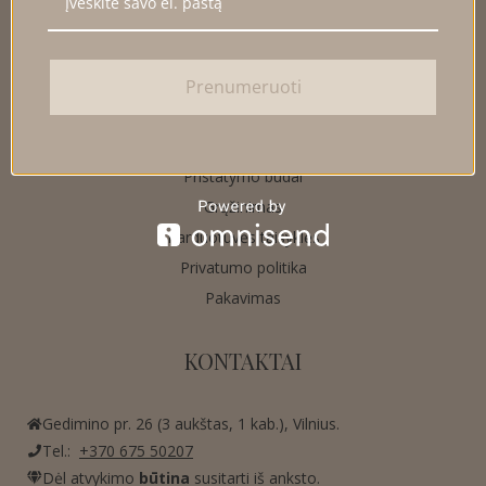
DUK
Kontaktinė informacija
Prenumeruoti
INFORMACIJA KLIENTUI
Pristatymo būdai
Grąžinimas
Parduotuvės taisyklės
Privatumo politika
Pakavimas
KONTAKTAI
Gedimino pr. 26 (3 aukštas, 1 kab.), Vilnius.
Tel.:
+370 675 50207
Dėl atvykimo
būtina
susitarti iš anksto.