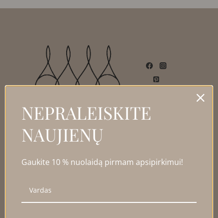
NEPRALEISKITE
NAUJIENŲ
NAUDINGA INFORMACIJA
Gaukite 10 % nuolaidą pirmam apsipirkimui!
Apie
Papuošalų priežiūra
Dydžiai