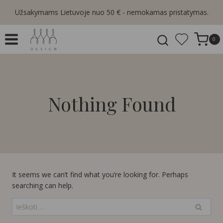
Skip
Užsakymams Lietuvoje nuo 50 € - nemokamas pristatymas.
to
content
0
Nothing Found
It seems we can’t find what you’re looking for. Perhaps
searching can help.
Ieškoti: