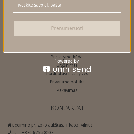
Blogas
DUK
Kontaktinė informacija
Prenumeruoti
INFORMACIJA KLIENTUI
Pristatymo būdai
Grąžinimas
Parduotuvės taisyklės
Privatumo politika
Pakavimas
KONTAKTAI
Gedimino pr. 26 (3 aukštas, 1 kab.), Vilnius.
Tel.:
+370 675 50207