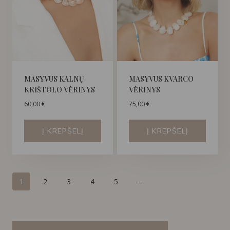
MASYVUS KALNŲ
MASYVUS KVARCO
KRIŠTOLO VĖRINYS
VĖRINYS
60,00
€
75,00
€
Į KREPŠELĮ
Į KREPŠELĮ
1
2
3
4
5
→