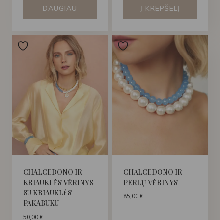
DAUGIAU
Į KREPŠELĮ
CHALCEDONO IR
CHALCEDONO IR
KRIAUKLĖS VĖRINYS
PERLŲ VĖRINYS
SU KRIAUKLĖS
85,00
€
PAKABUKU
50,00
€