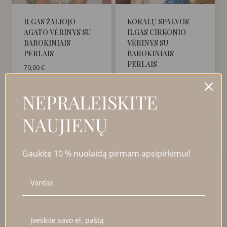
ILGAS ŽALIOJO
KORALŲ SPALVOS
AGATO VĖRINYS SU
ILGAS CIRKONIO
BAROKINIAIS
VĖRINYS SU
PERLAIS
BAROKINIAIS
PERLAIS
70,00
€
65,00
€
NEPRALEISKITE
Į KREPŠELĮ
Į KREPŠELĮ
NAUJIENŲ
Gaukite 10 % nuolaidą pirmam apsipirkimui!