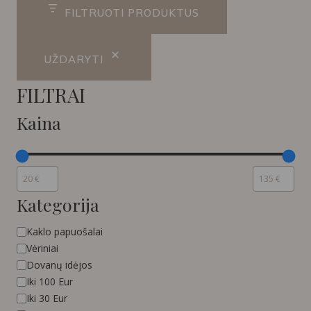
FILTRUOTI PRODUKTUS
UŽDARYTI
FILTRAI
Kaina
Kategorija
Kategorija
Kaklo papuošalai
Vėriniai
Dovanų idėjos
Iki 100 Eur
Iki 30 Eur