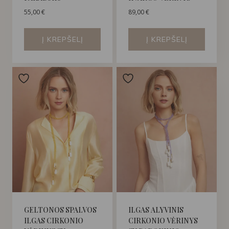
55,00
€
89,00
€
Į KREPŠELĮ
Į KREPŠELĮ
GELTONOS SPALVOS
ILGAS ALYVINIS
ILGAS CIRKONIO
CIRKONIO VĖRINYS