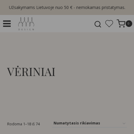
Skip
Užsakymams Lietuvoje nuo 50 € - nemokamas pristatymas.
to
content
0
VĖRINIAI
Rodoma 1–18 iš 74