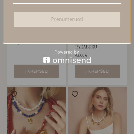
Prenumeruoti
KRIAUKLĖS IR
LAZŪRITO VĖRINYS
APATITO VĖRINYS
SU GĖLAVANDENIAIS
PERLAIS IR ŽUVIES
47,00
€
PAKABUKU
43,00
€
Į KREPŠELĮ
Į KREPŠELĮ