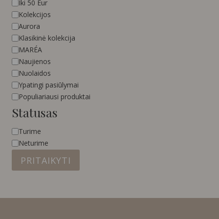
Iki 50 Eur
Kolekcijos
Aurora
Klasikinė kolekcija
MARÉA
Naujienos
Nuolaidos
Ypatingi pasiūlymai
Populiariausi produktai
Statusas
Statusas
Turime
Neturime
PRITAIKYTI