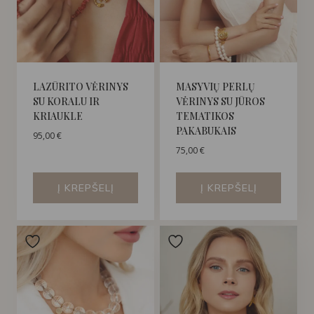
LAZŪRITO VĖRINYS
MASYVIŲ PERLŲ
SU KORALU IR
VĖRINYS SU JŪROS
KRIAUKLE
TEMATIKOS
PAKABUKAIS
95,00
€
75,00
€
Į KREPŠELĮ
Į KREPŠELĮ