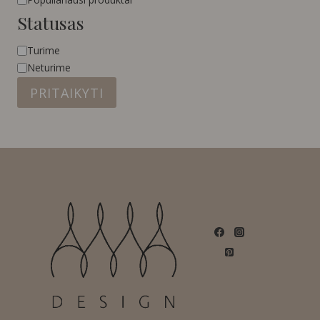
Statusas
Statusas
Turime
Neturime
PRITAIKYTI