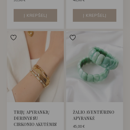
Į KREPŠELĮ
Į KREPŠELĮ
TRIJŲ APYRANKIŲ
ŽALIO AVENTIŪRINO
DERINYS SU
APYRANKĖ
CIRKONIO AKUTĖMIS
45,00
€