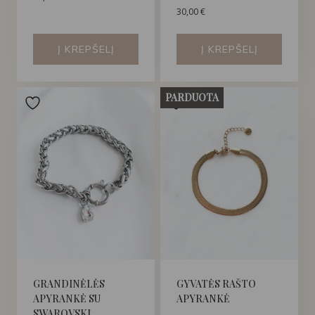
30,00
€
Į KREPŠELĮ
Į KREPŠELĮ
PARDUOTA
GRANDINĖLĖS
GYVATĖS RAŠTO
APYRANKĖ SU
APYRANKĖ
SWAROVSKI