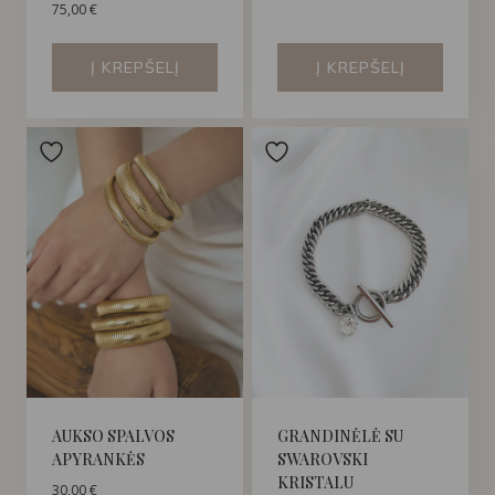
75,00
€
Į KREPŠELĮ
Į KREPŠELĮ
AUKSO SPALVOS
GRANDINĖLĖ SU
APYRANKĖS
SWAROVSKI
KRISTALU
30,00
€