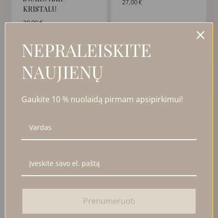
27,00
€
KRISTALU
30,00
€
NEPRALEISKITE
Į KREPŠELĮ
DAUGIAU
NAUJIENŲ
PARDUOTA
Gaukite 10 % nuolaidą pirmam apsipirkimui!
Prenumeruoti
IŠSKIRTINIO PYNIMO
MASYVI APYRANKĖ