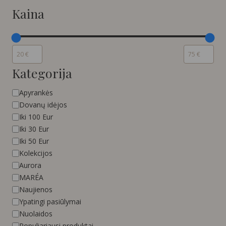
Kaina
Kategorija
Kategorija
Apyrankės
Dovanų idėjos
Iki 100 Eur
Iki 30 Eur
Iki 50 Eur
Kolekcijos
Aurora
MARÉA
Naujienos
Ypatingi pasiūlymai
Nuolaidos
Populiariausi produktai