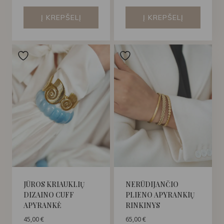
Į KREPŠELĮ
Į KREPŠELĮ
JŪROS KRIAUKLIŲ
NERŪDIJANČIO
DIZAINO CUFF
PLIENO APYRANKIŲ
APYRANKĖ
RINKINYS
45,00
€
65,00
€