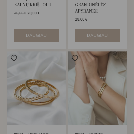
KALNŲ KRIŠTOLU
GRANDINĖLĖS
APYRANKĖ
Original
Current
40,00
€
20,00
€
price
price
28,00
€
was:
is:
40,00 €.
20,00 €.
DAUGIAU
DAUGIAU