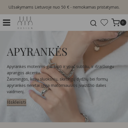
Skip
Užsakymams Lietuvoje nuo 50 € - nemokamas pristatymas.
to
content
0
APYRANKĖS
Apyrankės moterims gali tapti ir ypač subtiliu, ir išraiškingu
aprangos akcentu.
Žaismingos, kelių sluoksnių, skirtingų dydžių bei formų
apyrankės neretai įgyja matomiausios įvaizdžio dalies
vaidmenį.
Išskleisti