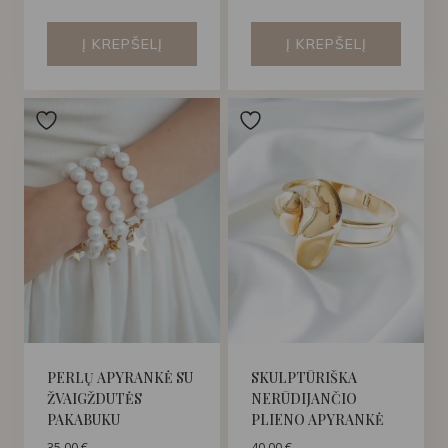
Į KREPŠELĮ
Į KREPŠELĮ
PERLŲ APYRANKĖ SU
SKULPTŪRIŠKA
ŽVAIGŽDUTĖS
NERŪDIJANČIO
PAKABUKU
PLIENO APYRANKĖ
35,00
€
40,00
€