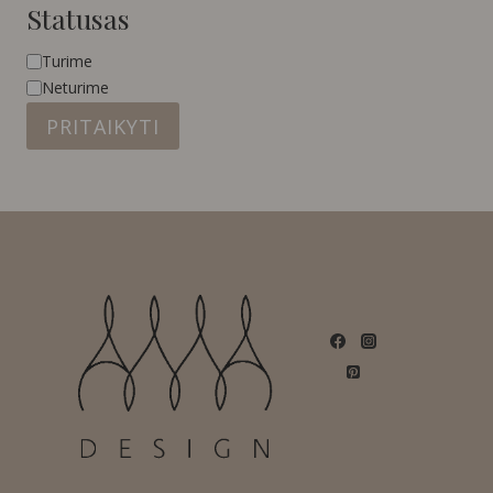
Statusas
Statusas
Turime
Neturime
PRITAIKYTI