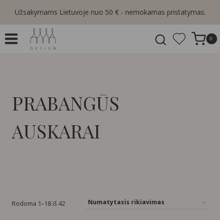
Skip
Užsakymams Lietuvoje nuo 50 € - nemokamas pristatymas.
to
content
0
PRABANGŪS
AUSKARAI
Rodoma 1–18 iš 42