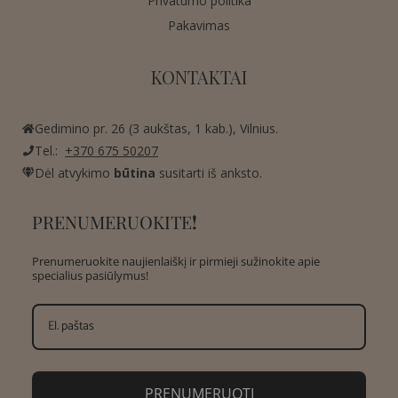
Privatumo politika
Pakavimas
KONTAKTAI
Gedimino pr. 26 (3 aukštas, 1 kab.), Vilnius.
Tel.:
+370 675 50207
Dėl atvykimo
būtina
susitarti iš anksto.
PRENUMERUOKITE
!
Prenumeruokite naujienlaiškį ir pirmieji sužinokite apie
specialius pasiūlymus!
PRENUMERUOTI