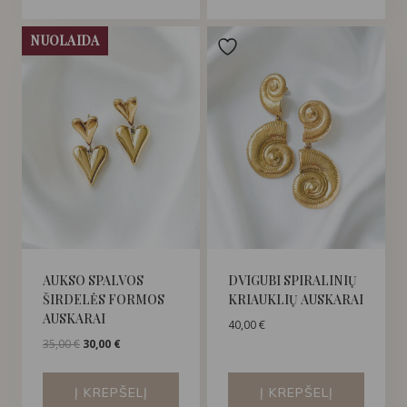
NUOLAIDA
AUKSO SPALVOS
DVIGUBI SPIRALINIŲ
ŠIRDELĖS FORMOS
KRIAUKLIŲ AUSKARAI
AUSKARAI
40,00
€
Original
Current
35,00
€
30,00
€
price
price
was:
is:
Į KREPŠELĮ
Į KREPŠELĮ
35,00 €.
30,00 €.