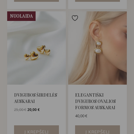
NUOLAIDA
DVIGUBOS ŠIRDELĖS
ELEGANTIŠKI
AUSKARAI
DVIGUBOS OVALIOS
FORMOS AUSKARAI
Original
Current
25,00
€
20,00
€
price
price
40,00
€
was:
is:
25,00 €.
20,00 €.
Į KREPŠELĮ
Į KREPŠELĮ