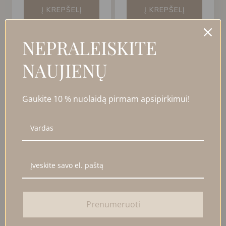
Į KREPŠELĮ
Į KREPŠELĮ
NEPRALEISKITE
NAUJIENŲ
Gaukite 10 % nuolaidą pirmam apsipirkimui!
MASYVŪS PAILGO
MASYVŪS PINTO
OVALO FORMOS
DIZAINO AUSKARAI
AUSKARAI
38,00
€
Prenumeruoti
35,00
€