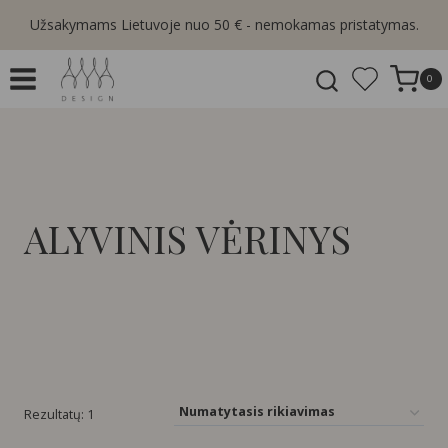
Skip
Užsakymams Lietuvoje nuo 50 € - nemokamas pristatymas.
to
content
0
ALYVINIS VĖRINYS
Rezultatų: 1