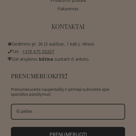
Privatumo politika
Pakavimas
KONTAKTAI
Gedimino pr. 26 (3 aukštas, 1 kab.), Vilnius.
Tel.:
+370 675 50207
Dėl atvykimo
būtina
susitarti iš anksto.
PRENUMERUOKITE
!
Prenumeruokite naujienlaiškį ir pirmieji sužinokite apie
specialius pasiūlymus!
PRENUMERUOTI