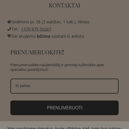
KONTAKTAI
Gedimino pr. 26 (3 aukštas, 1 kab.), Vilnius.
Tel.:
+370 675 50207
Dėl atvykimo
būtina
susitarti iš anksto.
PRENUMERUOKITE
!
Prenumeruokite naujienlaiškį ir pirmieji sužinokite apie
specialius pasiūlymus!
PRENUMERUOTI
Mes naudojame slapukus, kurie užtikrina, kad Jums bus patogu