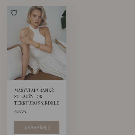
MASYVI APYRANKĖ
SU LAUŽYTOS
TEKSTŪROS ŠIRDELE
40,00
€
Į KREPŠELĮ