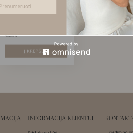
Prenumeruoti
DVIGUBI SPIRALINIŲ
KRIAUKLIŲ AUSKARAI
40,00
€
Į KREPŠELĮ
MACIJA
INFORMACIJA KLIENTUI
KONTAKT
Gedimino pr.
Pristatymo būdai