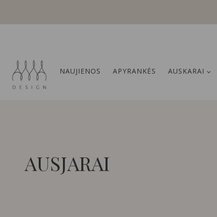
Skip
to
content
NAUJIENOS
APYRANKĖS
AUSKARAI
AUSJARAI