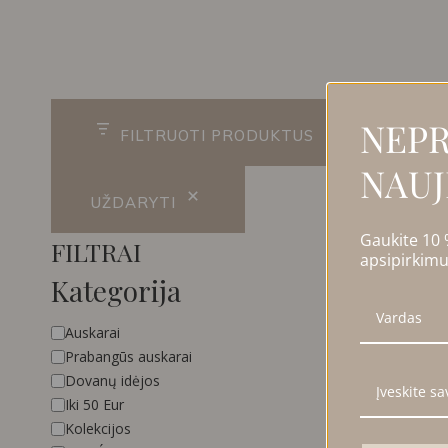
R
NEPR
FILTRUOTI PRODUKTUS
NAUJ
UŽDARYTI
Gaukite 10
FILTRAI
apsipirkimu
Kategorija
Kategorija
Auskarai
Prabangūs auskarai
Dovanų idėjos
Iki 50 Eur
Kolekcijos