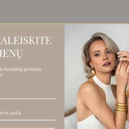
ezultatų: 1
ALEISKITE
IENŲ
 % nuolaidą pirmam
i!