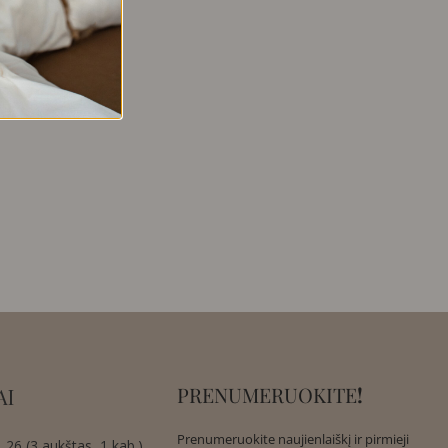
PRENUMERUOKITE
!
AI
Prenumeruokite naujienlaiškį ir pirmieji
 26 (3 aukštas, 1 kab.),