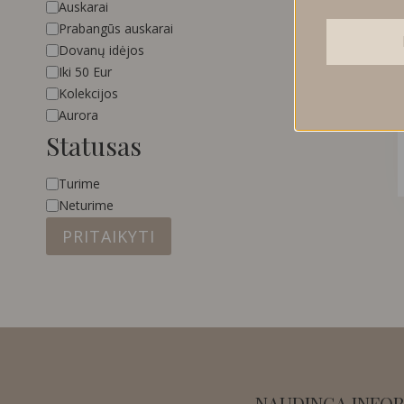
Kategorija
Auskarai
Prabangūs auskarai
Dovanų idėjos
Iki 50 Eur
Kolekcijos
Aurora
Statusas
Statusas
Turime
Neturime
PRITAIKYTI
NAUDINGA INFOR