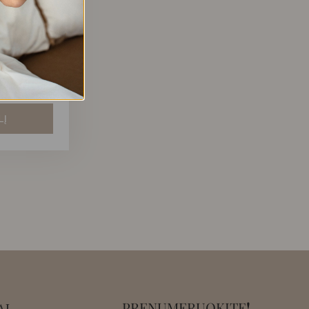
 AUSKARAI
U
LĮ
PRENUMERUOKITE
!
AI