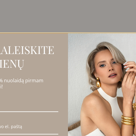
odomi visi rezultatai: 2
ALEISKITE
PARDUOTA
IENŲ
 % nuolaidą pirmam
i!