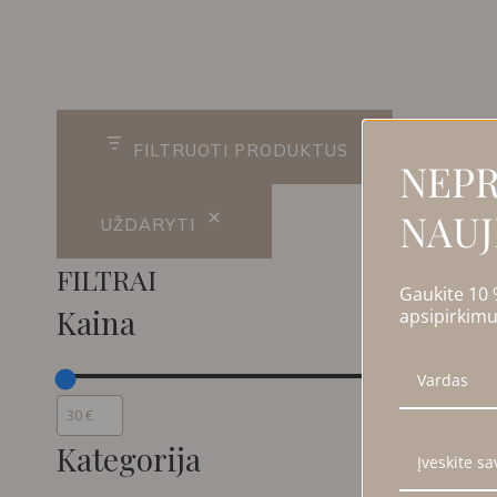
R
FILTRUOTI PRODUKTUS
NEPR
NAUJ
UŽDARYTI
FILTRAI
Gaukite 10
Kaina
apsipirkimu
Kategorija