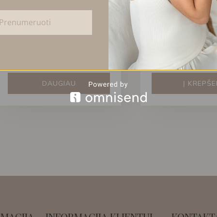
Prenumeruoti
KLASIKINIAI MOTERIŠKI
VINTAGE STILIAUS
AUSKARAI SU PERLAIS
SU PERLO AKCENT
30,00
€
37,00
€
DAUGIAU
Į KREPŠE
MACIJA
INFORMACIJA KLIENTUI
KONTAKT