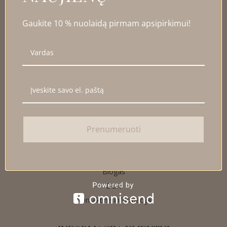
Gaukite 10 % nuolaidą pirmam apsipirkimui!
NAUDINGA INFORMACIJA
Prenumeruoti
Apie
Papuošalų priežiūra
Dydžiai
Blogas
DUK
Kontaktinė informacija