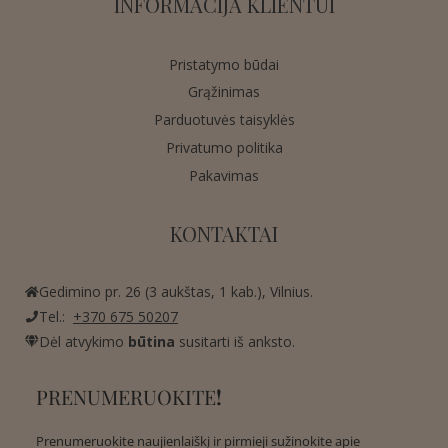
INFORMACIJA KLIENTUI
Pristatymo būdai
Grąžinimas
Parduotuvės taisyklės
Privatumo politika
Pakavimas
KONTAKTAI
Gedimino pr. 26 (3 aukštas, 1 kab.), Vilnius.
Tel.:
+370 675 50207
Dėl atvykimo
būtina
susitarti iš anksto.
PRENUMERUOKITE
!
Prenumeruokite naujienlaiškį ir pirmieji sužinokite apie