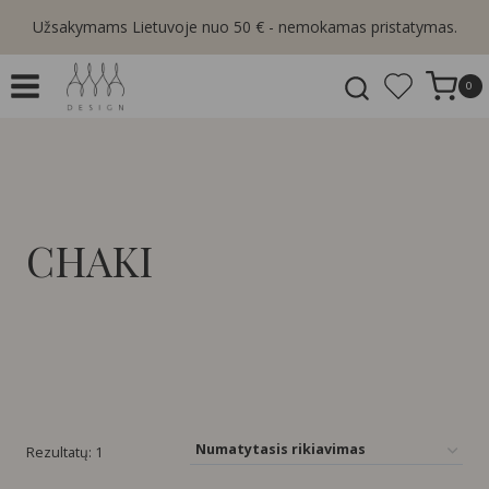
Skip
Užsakymams Lietuvoje nuo 50 € - nemokamas pristatymas.
to
content
0
CHAKI
Rezultatų: 1