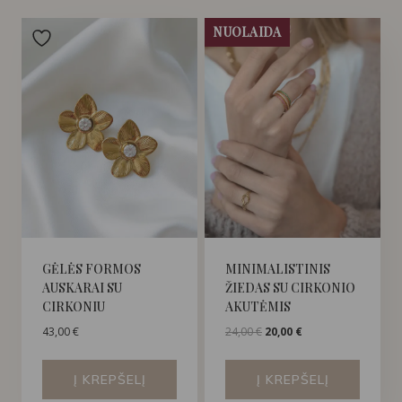
NUOLAIDA
GĖLĖS FORMOS
MINIMALISTINIS
AUSKARAI SU
ŽIEDAS SU CIRKONIO
CIRKONIU
AKUTĖMIS
Original
Current
43,00
€
24,00
€
20,00
€
price
price
was:
is:
Į KREPŠELĮ
Į KREPŠELĮ
24,00 €.
20,00 €.