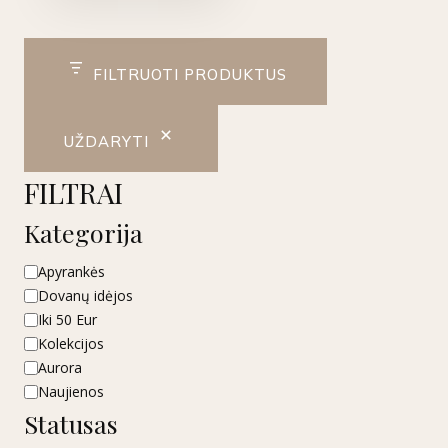
FILTRUOTI PRODUKTUS
UŽDARYTI
FILTRAI
Kategorija
Kategorija
Apyrankės
Dovanų idėjos
Iki 50 Eur
Kolekcijos
Aurora
Naujienos
Statusas