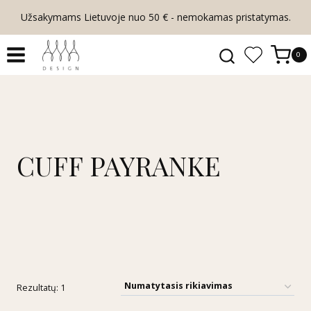
Skip
Užsakymams Lietuvoje nuo 50 € - nemokamas pristatymas.
to
content
0
CUFF PAYRANKE
Rezultatų: 1