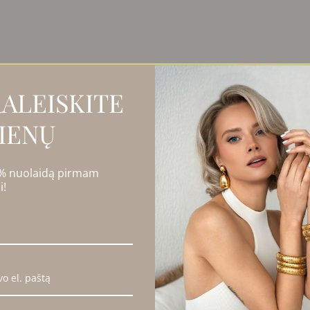
ezultatų: 1
ALEISKITE
IENŲ
 % nuolaidą pirmam
i!