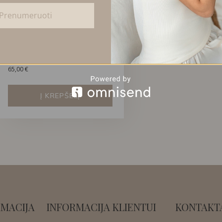
Prenumeruoti
GELTONOS SPALVOS ILGAS
CIRKONIO VĖRINYS SU
BAROKINIAIS PERLAIS
65,00
€
Į KREPŠELĮ
MACIJA
INFORMACIJA KLIENTUI
KONTAKT