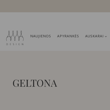
Skip
to
content
NAUJIENOS
APYRANKĖS
AUSKARAI
GELTONA