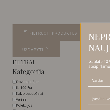
R
NEPR
FILTRUOTI PRODUKTUS
NAUJ
UŽDARYTI
FILTRAI
Gaukite 10
apsipirkimu
Kategorija
Kategorija
Dovanų idėjos
Iki 100 Eur
Kaklo papuošalai
Vėriniai
Kolekcijos