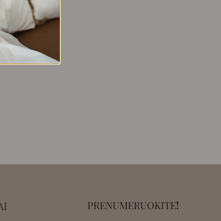
PRENUMERUOKITE
!
AI