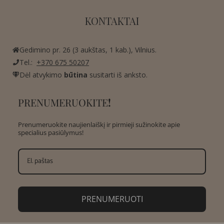
KONTAKTAI
Gedimino pr. 26 (3 aukštas, 1 kab.), Vilnius.
Tel.:
+370 675 50207
Dėl atvykimo
būtina
susitarti iš anksto.
PRENUMERUOKITE
!
Prenumeruokite naujienlaiškį ir pirmieji sužinokite apie
specialius pasiūlymus!
PRENUMERUOTI