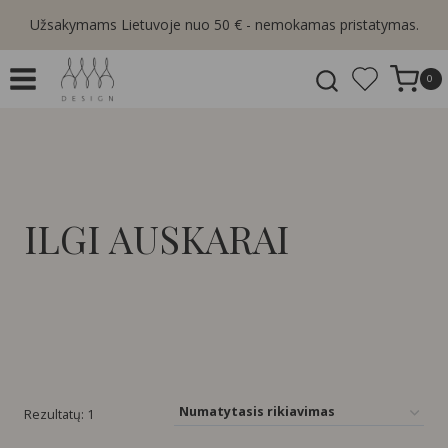
Skip
Užsakymams Lietuvoje nuo 50 € - nemokamas pristatymas.
to
content
0
ILGI AUSKARAI
Rezultatų: 1