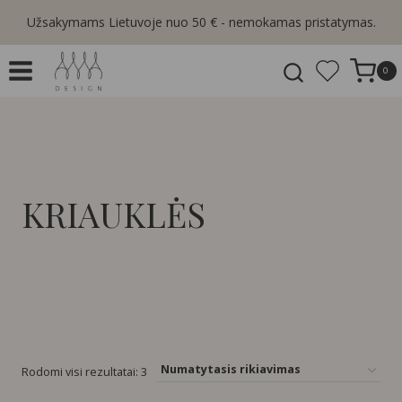
Skip
Užsakymams Lietuvoje nuo 50 € - nemokamas pristatymas.
to
content
0
KRIAUKLĖS
Rodomi visi rezultatai: 3