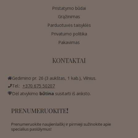
Pristatymo būdai
Grąžinimas
Parduotuvės taisyklės
Privatumo politika
Pakavimas
KONTAKTAI
Gedimino pr. 26 (3 aukštas, 1 kab.), Vilnius.
Tel.:
+370 675 50207
Dėl atvykimo
būtina
susitarti iš anksto.
PRENUMERUOKITE
!
Prenumeruokite naujienlaiškį ir pirmieji sužinokite apie
specialius pasiūlymus!