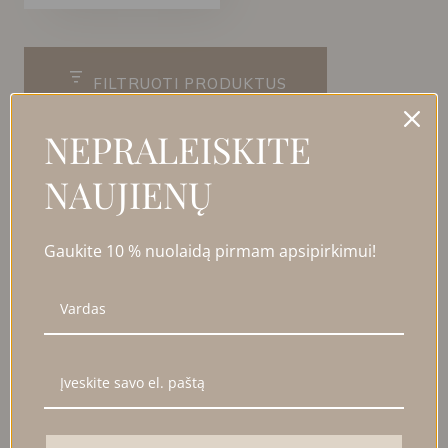
FILTRUOTI PRODUKTUS
NEPRALEISKITE
UŽDARYTI
NAUJIENŲ
FILTRAI
Kaina
Gaukite 10 % nuolaidą pirmam apsipirkimui!
Kategorija
Kategorija
Dovanų idėjos
Iki 50 Eur
Kolekcijos