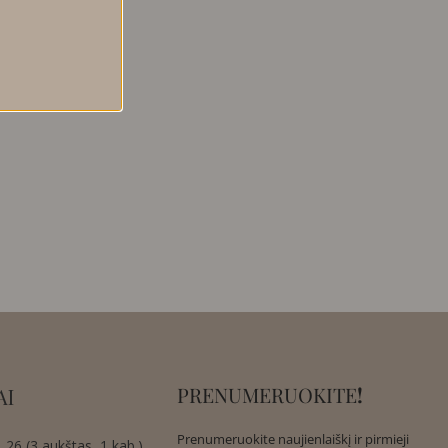
PRENUMERUOKITE
!
AI
Prenumeruokite naujienlaiškį ir pirmieji
 26 (3 aukštas, 1 kab.),