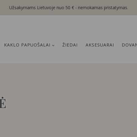
Užsakymams Lietuvoje nuo 50 € - nemokamas pristatymas.
KAKLO PAPUOŠALAI
ŽIEDAI
AKSESUARAI
DOVAN
Ė