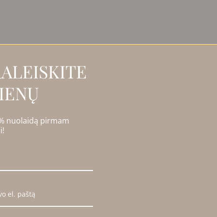
ezultatų: 1
ALEISKITE
IENŲ
 % nuolaidą pirmam
i!