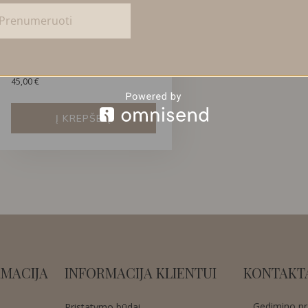
Prenumeruoti
JŪROS KRIAUKLIŲ DIZAINO
CUFF APYRANKĖ
45,00
€
Į KREPŠELĮ
MACIJA
INFORMACIJA KLIENTUI
KONTAKT
Gedimino pr.
Pristatymo būdai