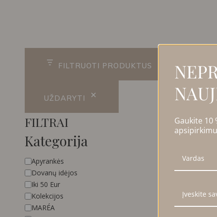
R
NEPR
FILTRUOTI PRODUKTUS
NAUJ
UŽDARYTI
Gaukite 10
FILTRAI
apsipirkimu
Kategorija
Kategorija
Apyrankės
Dovanų idėjos
Iki 50 Eur
Kolekcijos
MARÉA