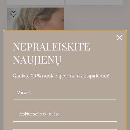
NEPRALEISKITE
NAUJIENŲ
Gaukite 10 % nuolaidą pirmam apsipirkimui!
RELJEFINIAI AUKSO
SPALVOS AUSKARAI
45,00
€
Į KREPŠELĮ