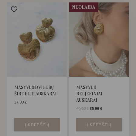
NUOLAIDA
MASYVŪS DVIGUBŲ
MASYVŪS
ŠIRDELIŲ AUSKARAI
RELJEFINIAI
AUSKARAI
37,00
€
Original
Current
40,00
€
35,00
€
price
price
was:
is:
Į KREPŠELĮ
Į KREPŠELĮ
40,00 €.
35,00 €.