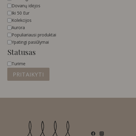
Dovanų idėjos
Iki 50 Eur
Kolekcijos
Aurora
Populiariausi produktai
Ypatingi pasiūlymai
Statusas
Statusas
Turime
PRITAIKYTI