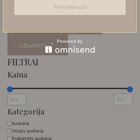
Prenumeruoti
FILTRUOTI PRODUKTUS
UŽDARYTI
FILTRAI
Kaina
Kategorija
Kategorija
Auskarai
Hoops auskarai
Prabangūs auskarai