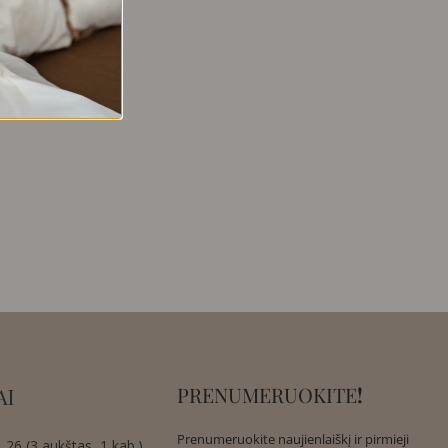
PRENUMERUOKITE
!
AI
Prenumeruokite naujienlaiškį ir pirmieji
 26 (3 aukštas, 1 kab.),