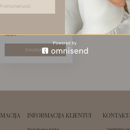
Prenumeruoti
KLASIKINIAI MOTERIŠKI
AUSKARAI SU PERLAIS
30,00
€
DAUGIAU
MACIJA
INFORMACIJA KLIENTUI
KONTAKT
Gedimino pr.
Pristatymo būdai