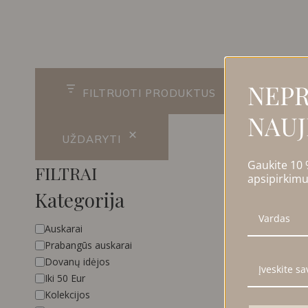
R
NEPR
FILTRUOTI PRODUKTUS
NAUJ
UŽDARYTI
Gaukite 10
FILTRAI
apsipirkimu
Kategorija
Kategorija
Auskarai
Prabangūs auskarai
Dovanų idėjos
Iki 50 Eur
Kolekcijos