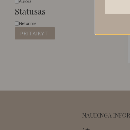
Aurora
Statusas
Statusas
Neturime
PRITAIKYTI
NAUDINGA INFOR
Apie