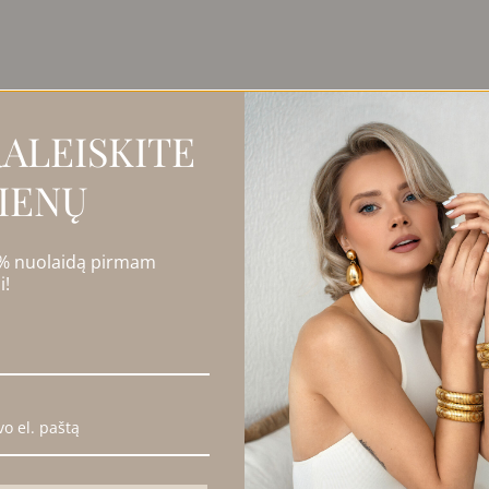
ezultatų: 1
ALEISKITE
IENŲ
PARDUOTA
 % nuolaidą pirmam
i!