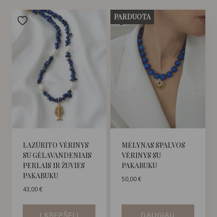
PARDUOTA
LAZŪRITO VĖRINYS
MĖLYNAS SPALVOS
SU GĖLAVANDENIAIS
VĖRINYS SU
PERLAIS IR ŽUVIES
PAKABUKU
PAKABUKU
50,00
€
43,00
€
Į KREPŠELĮ
DAUGIAU