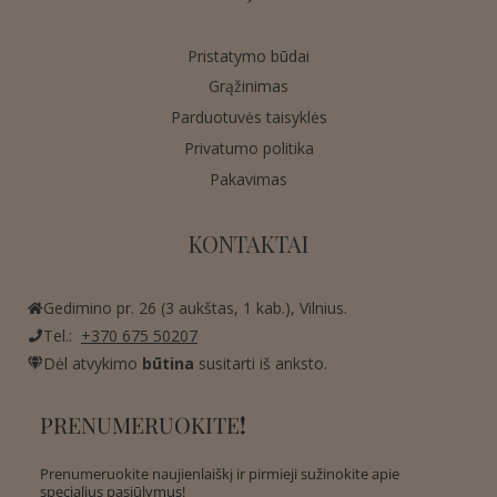
Pristatymo būdai
Grąžinimas
Parduotuvės taisyklės
Privatumo politika
Pakavimas
KONTAKTAI
Gedimino pr. 26 (3 aukštas, 1 kab.), Vilnius.
Tel.:
+370 675 50207
Dėl atvykimo
būtina
susitarti iš anksto.
PRENUMERUOKITE
!
Prenumeruokite naujienlaiškį ir pirmieji sužinokite apie
specialius pasiūlymus!