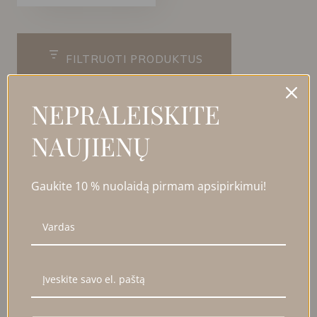
FILTRUOTI PRODUKTUS
NEPRALEISKITE
UŽDARYTI
NAUJIENŲ
FILTRAI
Kaina
Gaukite 10 % nuolaidą pirmam apsipirkimui!
Kategorija
Kategorija
Dovanų idėjos
Iki 100 Eur
Iki 50 Eur