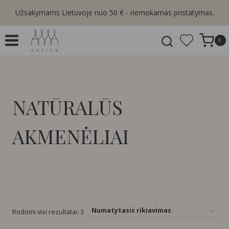
Skip
Užsakymams Lietuvoje nuo 50 € - nemokamas pristatymas.
to
content
0
NATŪRALŪS
AKMENĖLIAI
Rodomi visi rezultatai: 3