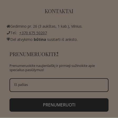
KONTAKTAI
Gedimino pr. 26 (3 aukštas, 1 kab.), Vilnius.
Tel.:
+370 675 50207
Dėl atvykimo
būtina
susitarti iš anksto.
PRENUMERUOKITE
!
Prenumeruokite naujienlaiškį ir pirmieji sužinokite apie
specialius pasiūlymus!
PRENUMERUOTI