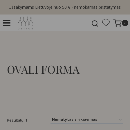
Skip
Užsakymams Lietuvoje nuo 50 € - nemokamas pristatymas.
to
content
0
OVALI FORMA
Rezultatų: 1