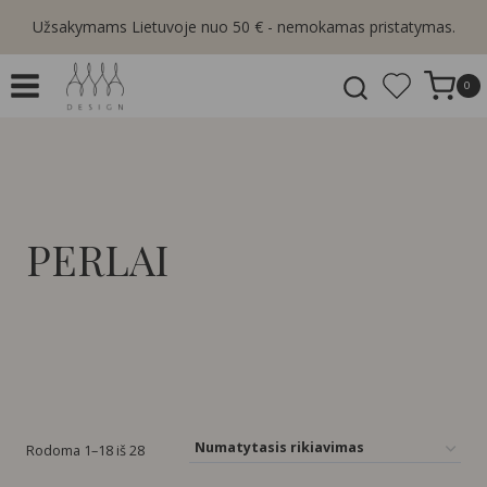
Skip
Užsakymams Lietuvoje nuo 50 € - nemokamas pristatymas.
to
content
0
PERLAI
Rodoma 1–18 iš 28