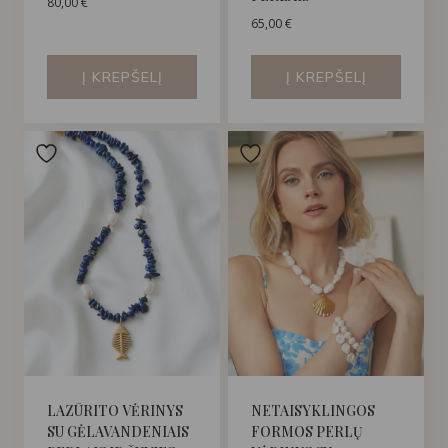
80,00
€
65,00
€
Į KREPŠELĮ
Į KREPŠELĮ
LAZŪRITO VĖRINYS
NETAISYKLINGOS
SU GĖLAVANDENIAIS
FORMOS PERLŲ