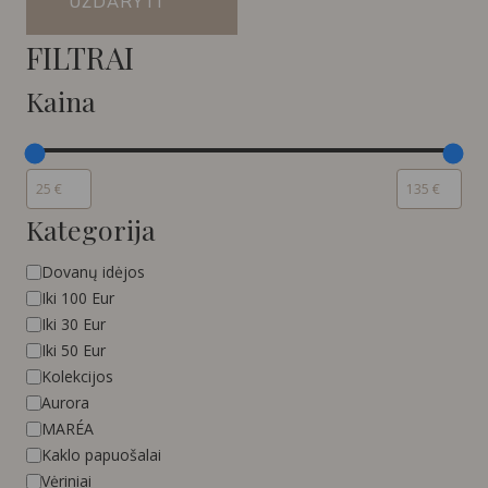
UŽDARYTI
FILTRAI
Kaina
Kategorija
Kategorija
Dovanų idėjos
Iki 100 Eur
Iki 30 Eur
Iki 50 Eur
Kolekcijos
Aurora
MARÉA
Kaklo papuošalai
Vėriniai