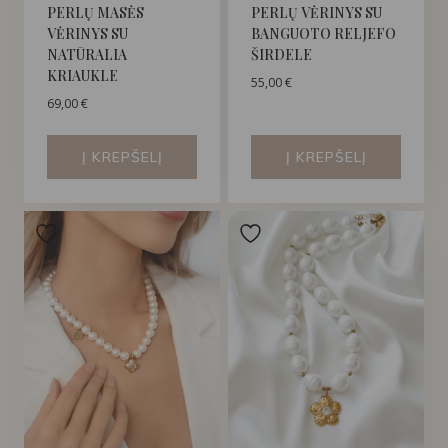
PERLŲ MASĖS
PERLŲ VĖRINYS SU
VĖRINYS SU
BANGUOTO RELJEFO
NATŪRALIA
ŠIRDELE
KRIAUKLE
55,00
€
69,00
€
Į KREPŠELĮ
Į KREPŠELĮ