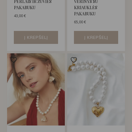
PERLAIS IR ŽUVIES
VĖRINYS SU
PAKABUKU
KRIAUKLĖS
PAKABUKU
43,00
€
65,00
€
Į KREPŠELĮ
Į KREPŠELĮ