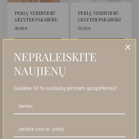
PERLŲ VĖRINYS SU
PERLŲ VĖRINYS SU
GĖLYTĖS PAKABUKU
GĖLYTĖS PAKABUKU
48,00
€
55,00
€
Į KREPŠELĮ
Į KREPŠELĮ
NEPRALEISKITE
NAUJIENŲ
Gaukite 10 % nuolaidą pirmam apsipirkimui!