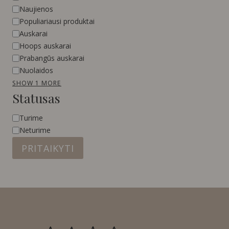
Naujienos
Populiariausi produktai
Auskarai
Hoops auskarai
Prabangūs auskarai
Nuolaidos
SHOW 1 MORE
Statusas
Statusas
Turime
Neturime
PRITAIKYTI