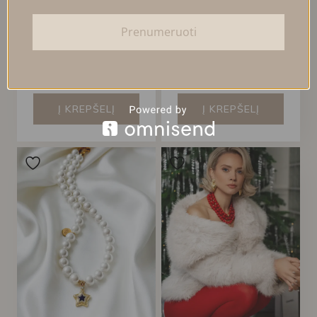
PERLŲ VĖRINYS SU
PERLŲ VĖRINYS SU
Prenumeruoti
KRIAUKLĖS
ŠIRDELĖS PAKABUKU
PAKABUKU
55,00
€
50,00
€
Į KREPŠELĮ
Į KREPŠELĮ