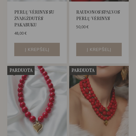
PERLŲ VĖRINYS SU
RAUDONOS SPALVOS
ŽVAIGŽDUTĖS
PERLŲ VĖRINYS
PAKABUKU
50,00
€
48,00
€
Į KREPŠELĮ
Į KREPŠELĮ
PARDUOTA
PARDUOTA