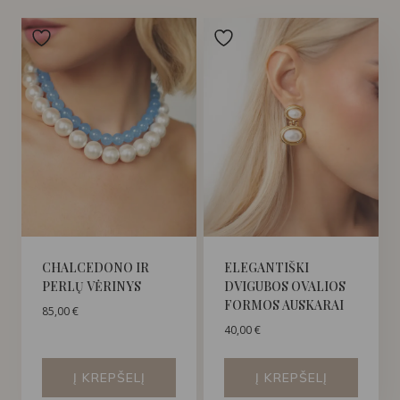
CHALCEDONO IR
ELEGANTIŠKI
PERLŲ VĖRINYS
DVIGUBOS OVALIOS
FORMOS AUSKARAI
85,00
€
40,00
€
Į KREPŠELĮ
Į KREPŠELĮ