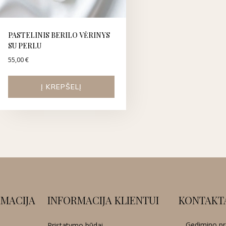
PASTELINIS BERILO VĖRINYS
SU PERLU
55,00
€
Į KREPŠELĮ
MACIJA
INFORMACIJA KLIENTUI
KONTAKT
Gedimino pr.
Pristatymo būdai