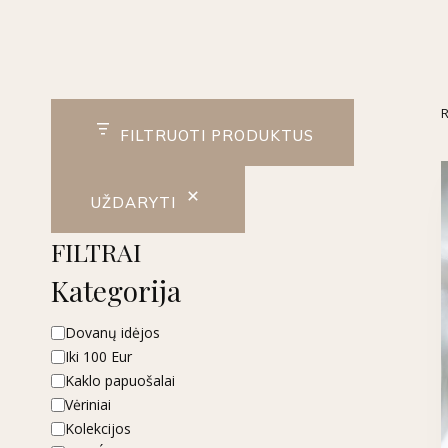
R
FILTRUOTI PRODUKTUS
UŽDARYTI
FILTRAI
Kategorija
Kategorija
Dovanų idėjos
Iki 100 Eur
Kaklo papuošalai
Vėriniai
Kolekcijos