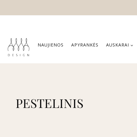
Skip
to
content
NAUJIENOS
APYRANKĖS
AUSKARAI
PESTELINIS