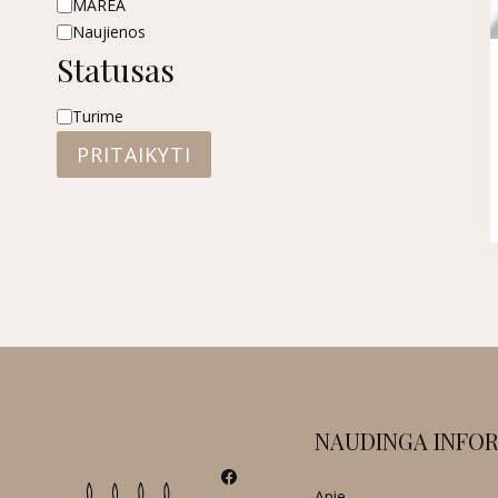
MARÉA
Naujienos
Statusas
Statusas
Turime
PRITAIKYTI
NAUDINGA INFOR
Apie