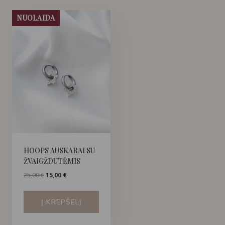
NUOLAIDA
HOOPS AUSKARAI SU
ŽVAIGŽDUTĖMIS
Original
Current
25,00
€
15,00
€
price
price
was:
is:
Į KREPŠELĮ
25,00 €.
15,00 €.