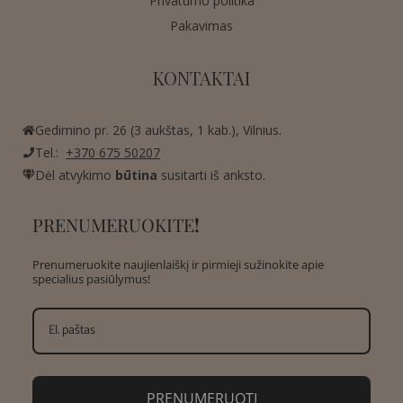
Privatumo politika
Pakavimas
KONTAKTAI
Gedimino pr. 26 (3 aukštas, 1 kab.), Vilnius.
Tel.:
+370 675 50207
Dėl atvykimo
būtina
susitarti iš anksto.
PRENUMERUOKITE
!
Prenumeruokite naujienlaiškį ir pirmieji sužinokite apie
specialius pasiūlymus!
PRENUMERUOTI