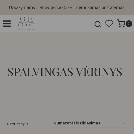
Skip
Užsakymams Lietuvoje nuo 50 € - nemokamas pristatymas.
to
content
0
SPALVINGAS VĖRINYS
Rezultatų: 1