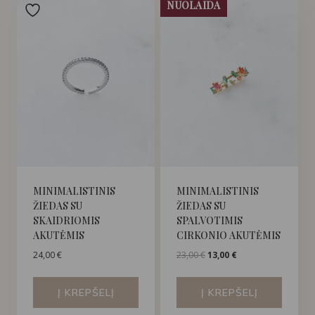
NUOLAIDA
MINIMALISTINIS
MINIMALISTINIS
ŽIEDAS SU
ŽIEDAS SU
SKAIDRIOMIS
SPALVOTIMIS
AKUTĖMIS
CIRKONIO AKUTĖMIS
Original
Current
24,00
€
23,00
€
13,00
€
price
price
was:
is:
Į KREPŠELĮ
Į KREPŠELĮ
23,00 €.
13,00 €.