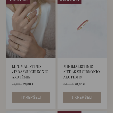
MINIMALISTINIS
MINIMALISTINIS
ŽIEDAS SU CIRKONIO
ŽIEDAS SU CIRKONIO
AKUTĖMIS
AKUTĖMIS
Original
Current
Original
Current
24,00
€
20,00
€
24,00
€
20,00
€
price
price
price
price
was:
is:
was:
is:
Į KREPŠELĮ
Į KREPŠELĮ
24,00 €.
20,00 €.
24,00 €.
20,00 €.