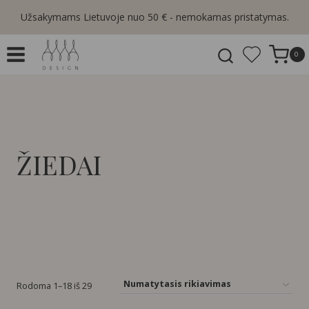
Skip
Užsakymams Lietuvoje nuo 50 € - nemokamas pristatymas.
to
content
0
ŽIEDAI
Rodoma 1–18 iš 29