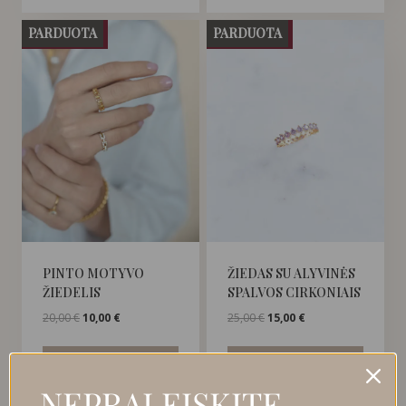
PARDUOTA
PARDUOTA
NUOLAIDA
NUOLAIDA
PINTO MOTYVO
ŽIEDAS SU ALYVINĖS
ŽIEDELIS
SPALVOS CIRKONIAIS
Original
Current
Original
Current
20,00
€
10,00
€
25,00
€
15,00
€
price
price
price
price
was:
is:
was:
is:
DAUGIAU
DAUGIAU
20,00 €.
10,00 €.
25,00 €.
15,00 €.
NEPRALEISKITE