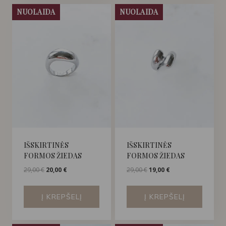
NUOLAIDA
NUOLAIDA
IŠSKIRTINĖS
IŠSKIRTINĖS
FORMOS ŽIEDAS
FORMOS ŽIEDAS
Original
Current
Original
Current
29,00
€
20,00
€
29,00
€
19,00
€
price
price
price
price
was:
is:
was:
is:
Į KREPŠELĮ
Į KREPŠELĮ
29,00 €.
20,00 €.
29,00 €.
19,00 €.