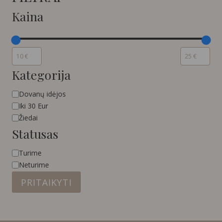
Kaina
Kategorija
Kategorija
Dovanų idėjos
Iki 30 Eur
Žiedai
Statusas
Statusas
Turime
Neturime
PRITAIKYTI