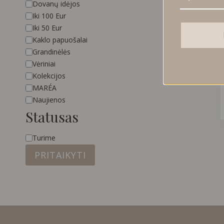
Kategorija
Dovanų idėjos
Iki 100 Eur
Iki 50 Eur
Kaklo papuošalai
Grandinėlės
Vėriniai
Kolekcijos
MARÉA
Naujienos
Statusas
Statusas
Turime
PRITAIKYTI