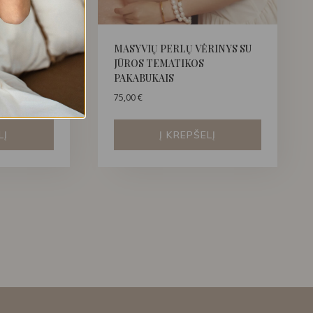
 SU
MASYVIŲ PERLŲ VĖRINYS SU
ERLAIS IR
JŪROS TEMATIKOS
PAKABUKAIS
75,00
€
LĮ
Į KREPŠELĮ