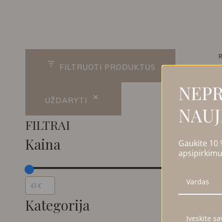
R
FILTRUOTI PRODUKTUS
NEPR
UŽDARYTI
NAUJ
FILTRAI
Kaina
Gaukite 10
apsipirkimu
Kategorija