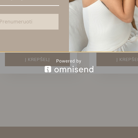
Prenumeruoti
GRANDINĖLIŲ KOMPLEKTAS
LAZŪRITO VĖRINYS
SU KRIAUKLE IR ŽUVIMI
GĖLAVANDENIAIS P
ŽUVIES PAKABUKU
75,00
€
43,00
€
Į KREPŠELĮ
Į KREPŠE