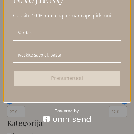
Į KREPŠELĮ
Gaukite 10 % nuolaidą pirmam apsipirkimui!
FILTRUOTI PRODUKTUS
UŽDARYTI
FILTRAI
Prenumeruoti
Kaina
Kategorija