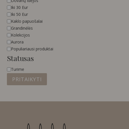
Kategorija
Dovanų idėjos
Iki 30 Eur
Iki 50 Eur
Kaklo papuošalai
Grandinėlės
Kolekcijos
Aurora
Populiariausi produktai
Statusas
Statusas
Turime
PRITAIKYTI