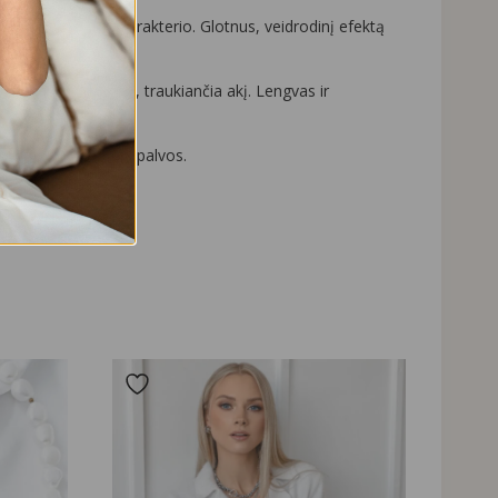
o ir šiuolaikiško charakterio. Glotnus, veidrodinį efektą
 ir stiliaus detale, traukiančia akį. Lengvas ir
akcijų bei nekeičia spalvos.