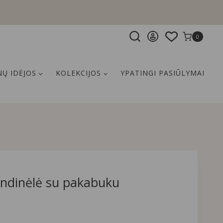
0
Ų IDĖJOS
KOLEKCIJOS
YPATINGI PASIŪLYMAI
andinėlė su pakabuku