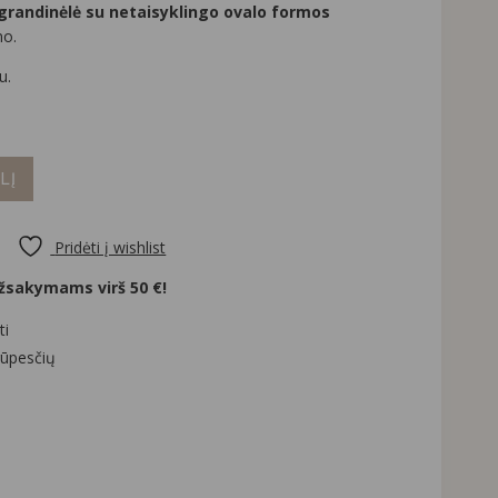
grandinėlė su netaisyklingo ovalo formos
no.
u.
LĮ
Pridėti į wishlist
sakymams virš 50 €!
ti
rūpesčių