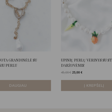
UOTA GRANDINĖLĖ SU
UPINIŲ PERLŲ VĖRINYS SU S
IU PERLU
DARŽOVĖMIS
Original
Current
45,00
€
25,00
€
price
price
was:
is:
DAUGIAU
Į KREPŠELĮ
45,00 €.
25,00 €.