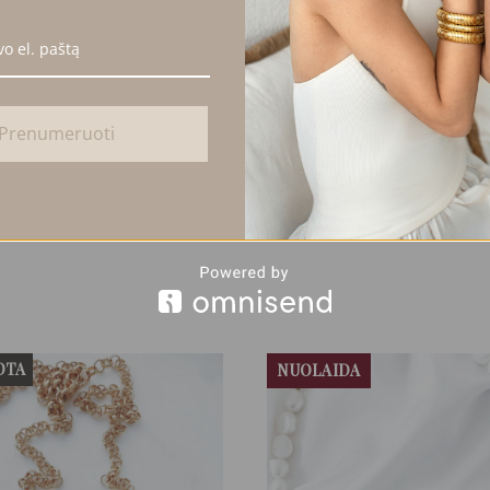
klingo ovalo formos pakabuku
, kuris suteikia aksesuarui išskirtinum
bangų, tačiau minimalistinį įspūdį.
tetikos bei išskirtinumo, todėl jis tampa ne tik subtiliu aksesuaru, bet
kų, tiek prie kasdienių derinių ar vakarinių įvaizdžių.
Prenumeruoti
lengva, patogi
dėvėti ir ne hipoalergiška
– nesukelia alerginių re
OTA
NUOLAIDA