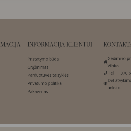
MACIJA
INFORMACIJA KLIENTUI
KONTAKT
Gedimino pr.
Pristatymo būdai
Vilnius.
Grąžinimas
Tel.:
+370 6
Parduotuvės taisyklės
Dėl atvykim
Privatumo politika
anksto.
Pakavimas