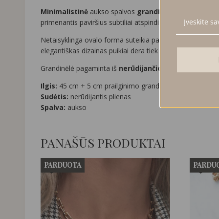
Minimalistinė
aukso spalvos
grandinėlė su netaisy
primenantis paviršius subtiliai atspindi šviesą ir kuria pra
Netaisyklinga ovalo forma suteikia papuošalui modernios es
elegantiškas dizainas puikiai dera tiek prie klasikinių švar
Grandinėlė pagaminta iš
nerūdijančio plieno
, todėl yra
Ilgis:
45 cm + 5 cm prailginimo grandinėlė
Sudėtis:
nerūdijantis plienas
Spalva:
aukso
PANAŠŪS PRODUKTAI
PARDUOTA
PARDU