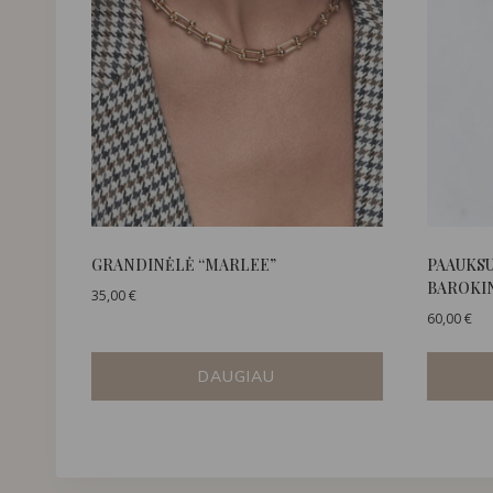
GRANDINĖLĖ “MARLEE”
PAAUKS
BAROKIN
35,00
€
60,00
€
DAUGIAU