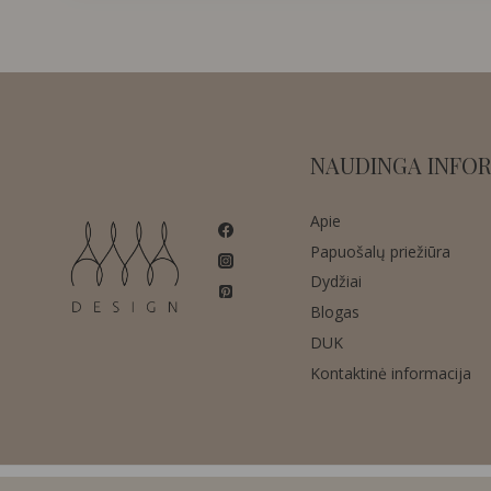
NAUDINGA INFOR
Apie
Papuošalų priežiūra
Dydžiai
Blogas
DUK
Kontaktinė informacija