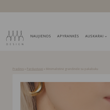
Skip
to
content
NAUJIENOS
APYRANKĖS
AUSKARAI
Pradinis
»
Parduotuvė
»
Minimalistinė grandinėlė su pakabuku