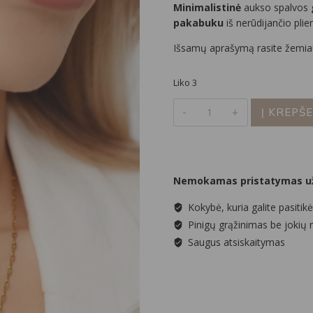
Minimalistinė
aukso spalvos
pakabuku
iš nerūdijančio plie
Išsamų aprašymą rasite žemia
Liko 3
produkto
Į KREPŠE
kiekis:
Minimalistinė
grandinėlė
su
Nemokamas pristatymas už
pakabuku
Kokybė, kuria galite pasitikė
Pinigų grąžinimas be jokių 
Saugus atsiskaitymas