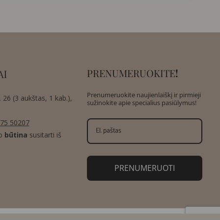
PRENUMERUOKITE
!
AI
Prenumeruokite naujienlaiškį ir pirmieji
 26 (3 aukštas, 1 kab.),
sužinokite apie specialius pasiūlymus!
75 50207
o
būtina
susitarti iš
PRENUMERUOTI