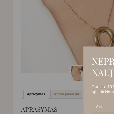
NEPR
NAUJ
Gaukite 10
apsipirkimu
Aprašymas
Atsiliepimai (0)
APRAŠYMAS