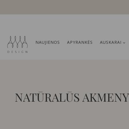
Skip
to
content
NAUJIENOS
APYRANKĖS
AUSKARAI
NATŪRALŪS AKMENY