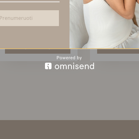
Prenumeruoti
ANGELITO APYRANKĖ
MASYVUS KVARCO 
45,00
€
75,00
€
Į KREPŠELĮ
Į KREPŠE