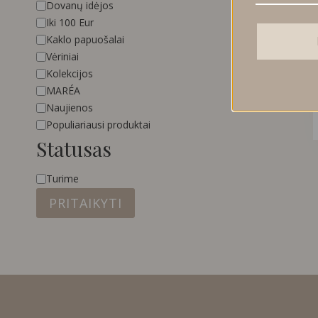
Kategorija
Dovanų idėjos
Iki 100 Eur
Kaklo papuošalai
Vėriniai
Kolekcijos
MARÉA
Naujienos
Populiariausi produktai
Statusas
Statusas
Turime
PRITAIKYTI