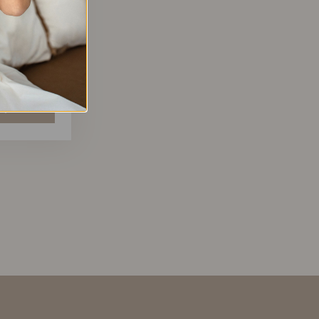
VĖRINYS
LĮ