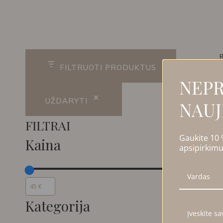
R
FILTRUOTI PRODUKTUS
NEPR
UŽDARYTI
NAUJ
FILTRAI
Gaukite 10
Kaina
apsipirkimu
Kategorija