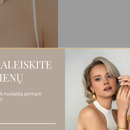
ALEISKITE
IENŲ
 % nuolaidą pirmam
i!