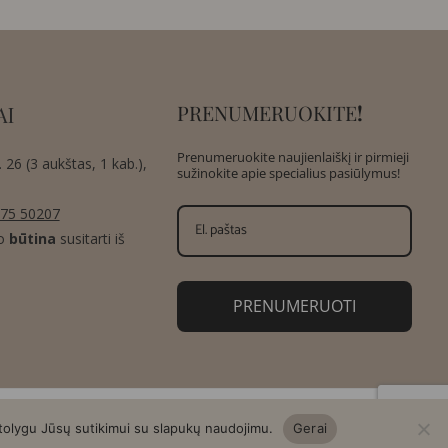
PRENUMERUOKITE
!
AI
Prenumeruokite naujienlaiškį ir pirmieji
 26 (3 aukštas, 1 kab.),
sužinokite apie specialius pasiūlymus!
75 50207
o
būtina
susitarti iš
PRENUMERUOTI
 tolygu Jūsų sutikimui su slapukų naudojimu.
Gerai