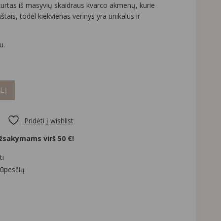
kurtas iš masyvių skaidraus kvarco akmenų, kurie
aštais, todėl kiekvienas vėrinys yra unikalus ir
u.
LĮ
Pridėti į wishlist
sakymams virš 50 €!
ti
rūpesčių