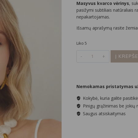
Masyvus kvarco vėrinys
, su
pasižymi subtiliais natūraliais r
nepakartojamas.
Išsamų aprašymą rasite žemia
Liko 5
produkto
Į KREPŠE
kiekis:
Masyvus
kvarco
vėrinys
Nemokamas pristatymas už
Kokybė, kuria galite pasitikė
Pinigų grąžinimas be jokių 
Saugus atsiskaitymas