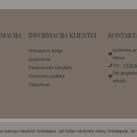
MACIJA
INFORMACIJA KLIENTUI
KONTAKT
Gedimino pr.
Pristatymo būdai
Vilnius.
Grąžinimas
Tel.:
+370 6
Parduotuvės taisyklės
Dėl atvykim
Privatumo politika
anksto.
Pakavimas
Copyright © 2026 AMA Design | Sukurta:
Asteri
patogu naudotis tinklalapiu. Jei toliau naršysite mūsų tinklalapyje, tai