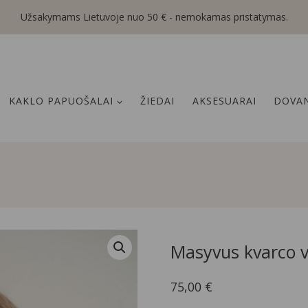
Užsakymams Lietuvoje nuo 50 € - nemokamas pristatymas.
KAKLO PAPUOŠALAI
ŽIEDAI
AKSESUARAI
DOVAN
Masyvus kvarco v
75,00
€