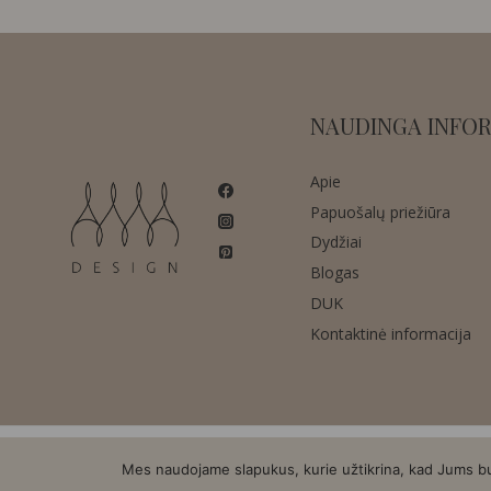
NAUDINGA INFOR
Apie
Papuošalų priežiūra
Dydžiai
Blogas
DUK
Kontaktinė informacija
Mes naudojame slapukus, kurie užtikrina, kad Jums bus 