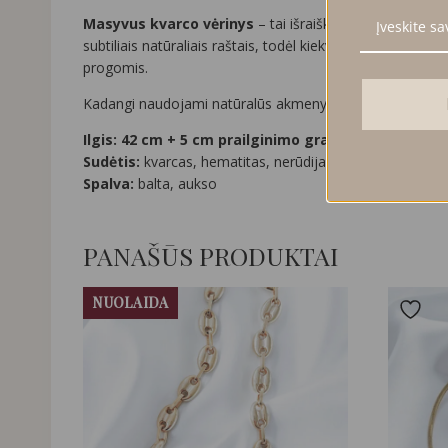
Masyvus kvarco vėrinys
– tai išraiškingas rankų darb
subtiliais natūraliais raštais, todėl kiekvienas vėrinys yr
progomis.
Kadangi naudojami natūralūs akmenys, jų spalviniai tonai,
Ilgis: 4
2 cm + 5 cm prailginimo grandinėlė
Sudėtis:
kvarcas, hematitas, nerūdijantis plienas
Spalva:
balta, aukso
PANAŠŪS PRODUKTAI
NUOLAIDA