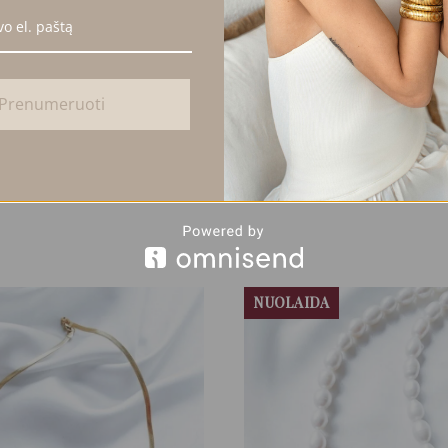
o papuošalas, kuriame dera natūralus akmens grožis ir šiuolaikiškas 
a unikalus ir nepakartojamas. Tai išskirtinis aksesuaras, kuris tampa pa
Prenumeruoti
 raštai ir forma gali nežymiai skirtis. Būtent šios gamtos sukurtos det
NUOLAIDA