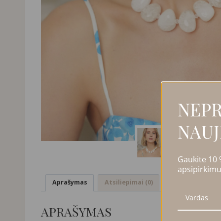
NEPR
NAUJ
Gaukite 10
apsipirkimu
Aprašymas
Atsiliepimai (0)
APRAŠYMAS