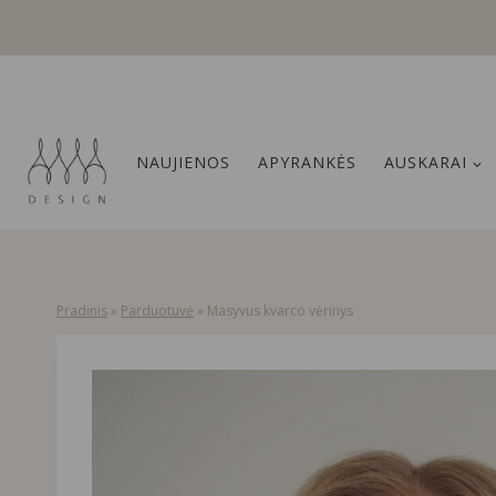
Skip
to
content
NAUJIENOS
APYRANKĖS
AUSKARAI
Pradinis
»
Parduotuvė
»
Masyvus kvarco vėrinys