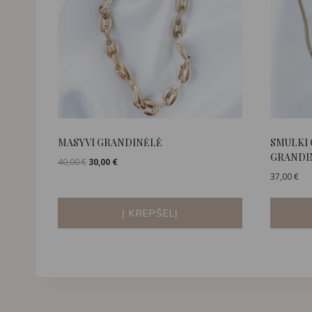
MASYVI GRANDINĖLĖ
SMULKI 
GRANDI
Original
Current
40,00
€
30,00
€
price
price
37,00
€
was:
is:
40,00 €.
30,00 €.
Į KREPŠELĮ