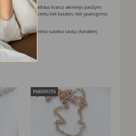
dizainas. Stambūs skaidraus kvarco akmenys pasižymi
grindiniu įvaizdžio akcentu tiek kasdien, tiek ypatingomis
alės kiekvienam vėriniui suteikia savitą charakterį.
PARDUOTA