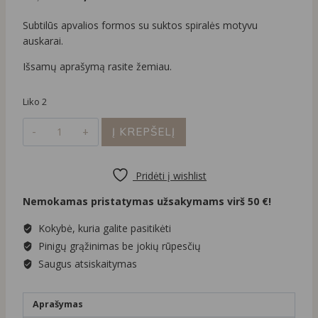
price
price
Subtilūs apvalios formos su suktos spiralės motyvu
was:
is:
auskarai.
35,00 €.
30,00 €.
Išsamų aprašymą rasite žemiau.
Liko 2
produkto
Į KREPŠELĮ
kiekis:
Apvalūs
su
Pridėti į wishlist
suktos
Nemokamas pristatymas užsakymams virš 50 €!
spiralės
motyvu
Kokybė, kuria galite pasitikėti
auskarai
Pinigų grąžinimas be jokių rūpesčių
Saugus atsiskaitymas
Aprašymas