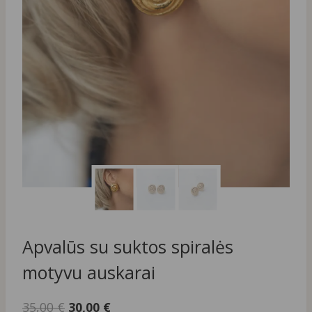
Apvalūs su suktos spiralės
motyvu auskarai
Original
Current
35,00
€
30,00
€