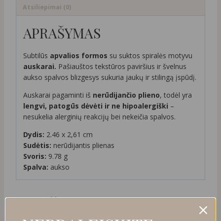
Atsiliepimai (0)
APRAŠYMAS
Subtilūs
apvalios formos
su suktos spiralės motyvu
auskarai.
Pašiauštos tekstūros paviršius ir švelnus
aukso spalvos blizgesys sukuria jaukų ir stilingą įspūdį.
Auskarai pagaminti iš
nerūdijančio plieno
, todėl yra
lengvi, patogūs dėvėti ir ne hipoalergiški
–
nesukelia alerginių reakcijų bei nekeičia spalvos.
Dydis:
2.46 x 2,61 cm
Sudėtis:
nerūdijantis plienas
Svoris:
9.78 g
Spalva:
aukso
PANAŠŪS PRODUKTAI