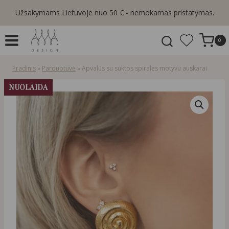
Skip
Užsakymams Lietuvoje nuo 50 € - nemokamas pristatymas.
to
content
0
Pradinis
»
Parduotuvė
»
Apvalūs su suktos spiralės motyvu auskarai
NUOLAIDA