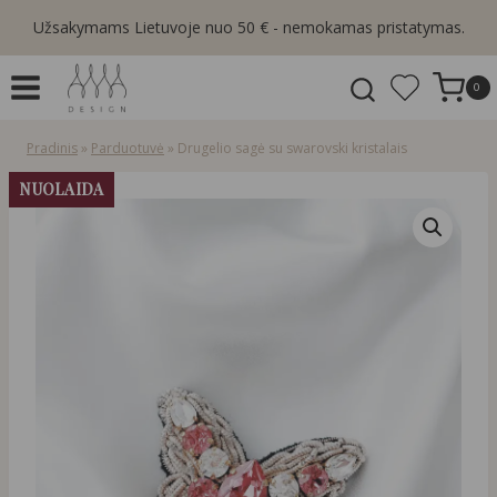
Skip
Užsakymams Lietuvoje nuo 50 € - nemokamas pristatymas.
to
content
0
Pradinis
»
Parduotuvė
»
Drugelio sagė su swarovski kristalais
NUOLAIDA