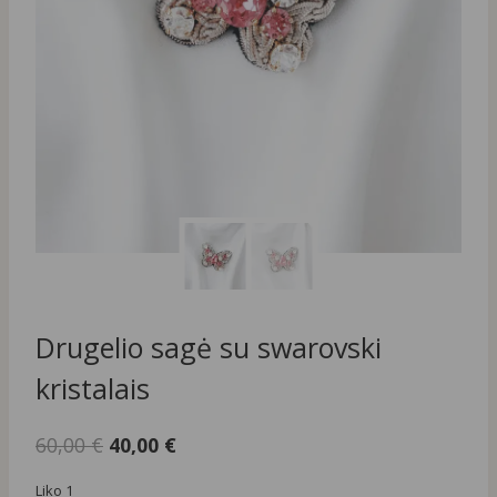
Drugelio sagė su swarovski
kristalais
Original
Current
60,00
€
40,00
€
price
price
Liko 1