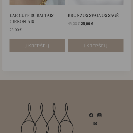
EAR CUFF SU BALTAIS
BRONZOS SPALVOS SAGĖ
CIRKONIAIS
Original
Current
45,00
€
25,00
€
price
price
23,00
€
was:
is:
45,00 €.
25,00 €.
Į KREPŠELĮ
Į KREPŠELĮ