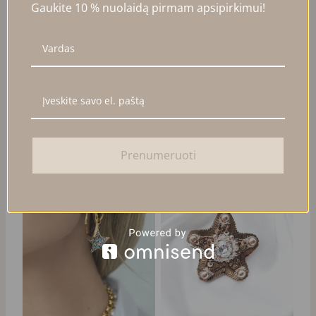
Gaukite 10 % nuolaidą pirmam apsipirkimui!
EAR CUFF SU ŽALIAIS
EAR CUFF SU SPALVOTAIS
CIRKONIAIS
CIRKONIAIS
23,00
€
20,00
€
Į KREPŠELĮ
Į KREPŠELĮ
Prenumeruoti
NUOLAIDA