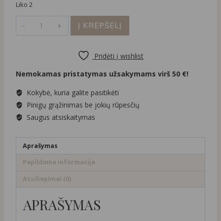
Liko 2
produkto
Į KREPŠELĮ
kiekis:
Ear
cuff
Pridėti į wishlist
su
Nemokamas pristatymas užsakymams virš 50 €!
juodos
spalvos
Kokybė, kuria galite pasitikėti
cirkoniais
Pinigų grąžinimas be jokių rūpesčių
Saugus atsiskaitymas
Aprašymas
Papildoma informacija
Atsiliepimai (0)
APRAŠYMAS