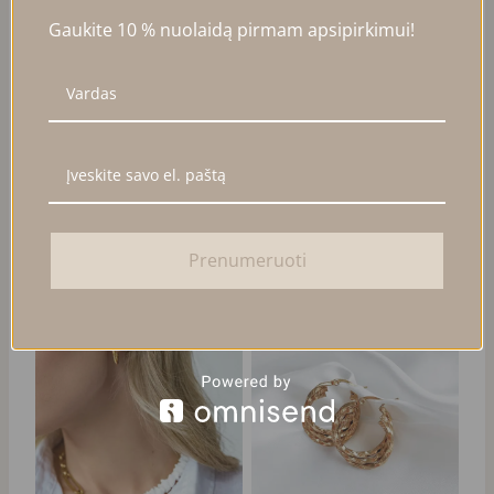
Gaukite 10 % nuolaidą pirmam apsipirkimui!
HOOPS AUSKARAI SU
EAR CUFF SU BALTAIS
SWAROVSKI PERLAIS
CIRKONIAIS
Original
Current
25,00
€
20,00
€
23,00
€
price
price
was:
is:
Į KREPŠELĮ
Į KREPŠELĮ
25,00 €.
20,00 €.
Prenumeruoti
PARDUOTA
NUOLAIDA