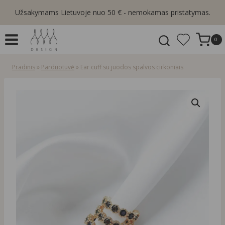
Skip
Užsakymams Lietuvoje nuo 50 € - nemokamas pristatymas.
to
content
0
Pradinis
»
Parduotuvė
»
Ear cuff su juodos spalvos cirkoniais