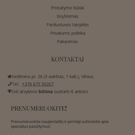
Pristatymo būdai
Grąžinimas
Parduotuvės taisyklės
Privatumo politika
Pakavimas
KONTAKTAI
Gedimino pr. 26 (3 aukštas, 1 kab.), Vilnius.
Tel.:
+370 675 50207
Dėl atvykimo
būtina
susitarti iš anksto.
PRENUMERUOKITE
!
Prenumeruokite naujienlaiškį ir pirmieji sužinokite apie
specialius pasiūlymus!