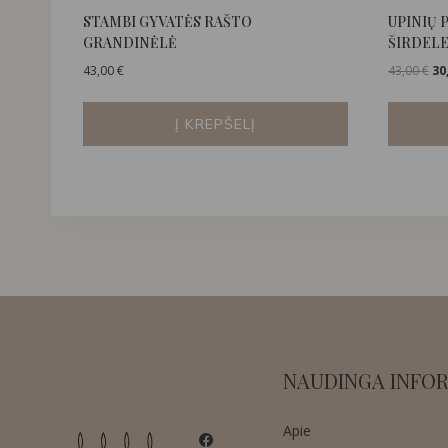
STAMBI GYVATĖS RAŠTO
UPINIŲ 
GRANDINĖLĖ
ŠIRDEL
Ori
43,00
€
43,00
€
30
pri
wa
Į KREPŠELĮ
43,
NAUDINGA INFOR
Apie