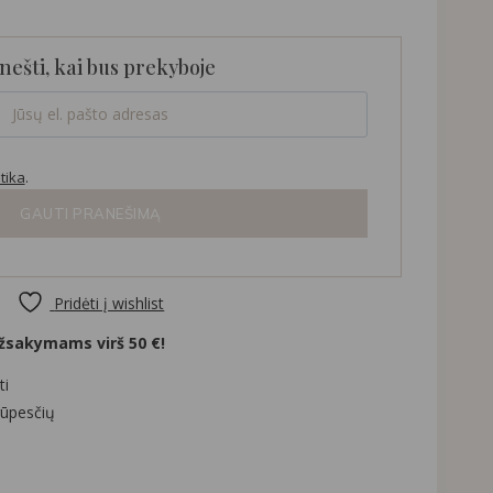
nešti, kai bus prekyboje
tika
.
GAUTI PRANEŠIMĄ
Pridėti į wishlist
sakymams virš 50 €!
ti
rūpesčių