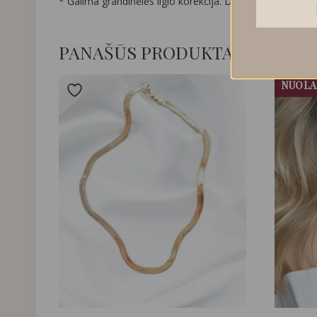
* Galima grandinėlės ilgio korekcija. Dėl norimo ilgio sus
PANAŠŪS PRODUKTAI
NUOLA