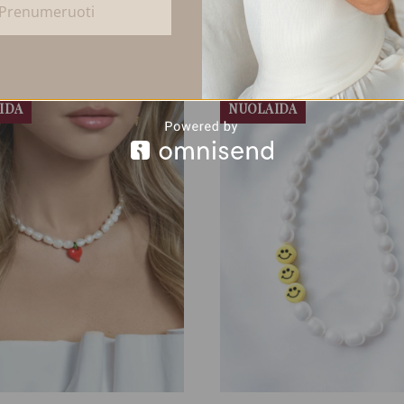
isiekite el. paštu – info@amadesign.lt
Prenumeruoti
IDA
NUOLAIDA