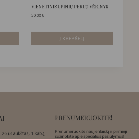
VIENETINIS UPINIŲ PERLŲ VĖRINYS
50,00
€
Į KREPŠELĮ
PRENUMERUOKITE
!
AI
Prenumeruokite naujienlaiškį ir pirmieji
 26 (3 aukštas, 1 kab.),
sužinokite apie specialius pasiūlymus!