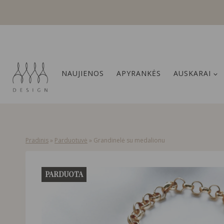
Skip
to
content
NAUJIENOS
APYRANKĖS
AUSKARAI
Pradinis
»
Parduotuvė
»
Grandinelė su medalionu
PARDUOTA