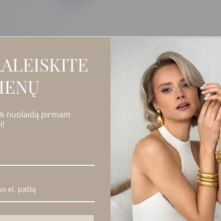
ALEISKITE
IENŲ
 % nuolaidą pirmam
i!
imai (0)
 tinkanti tiek kasdieniam, tiek šventiniam įvaizdžiui.