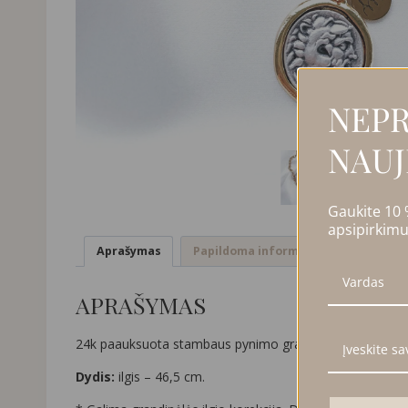
NEPR
NAUJ
Gaukite 10
apsipirkimu
Aprašymas
Papildoma informacija
Atsiliep
APRAŠYMAS
24k paauksuota stambaus pynimo grandinėlė su medalionu,
Dydis:
ilgis – 46,5 cm.