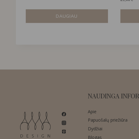
DAUGIAU
NAUDINGA INFOR
Apie
Papuošalų priežiūra
Dydžiai
Blogas