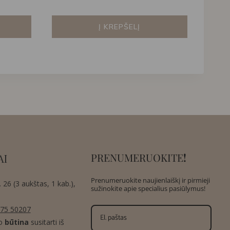
Į KREPŠELĮ
PRENUMERUOKITE
!
AI
Prenumeruokite naujienlaiškį ir pirmieji
 26 (3 aukštas, 1 kab.),
sužinokite apie specialius pasiūlymus!
75 50207
o
būtina
susitarti iš