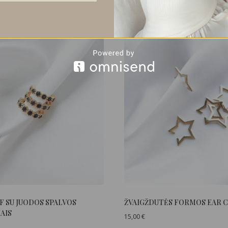
F SU JUODOS SPALVOS
ŽVAIGŽDUTĖS FORMOS EAR 
AIS
15,00
€