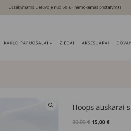
Užsakymams Lietuvoje nuo 50 € - nemokamas pristatymas.
KAKLO PAPUOŠALAI
ŽIEDAI
AKSESUARAI
DOVAN
Hoops auskarai s
Original
Current
30,00
€
15,00
€
price
price