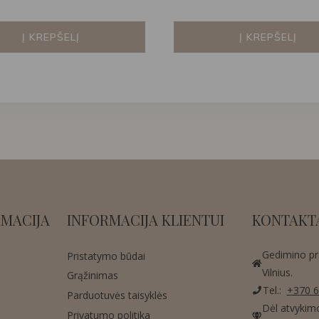
Į KREPŠELĮ
Į KREPŠELĮ
MACIJA
INFORMACIJA KLIENTUI
KONTAKT
Gedimino pr.
Pristatymo būdai
Vilnius.
Grąžinimas
Tel.:
+370 6
Parduotuvės taisyklės
Dėl atvykim
Privatumo politika