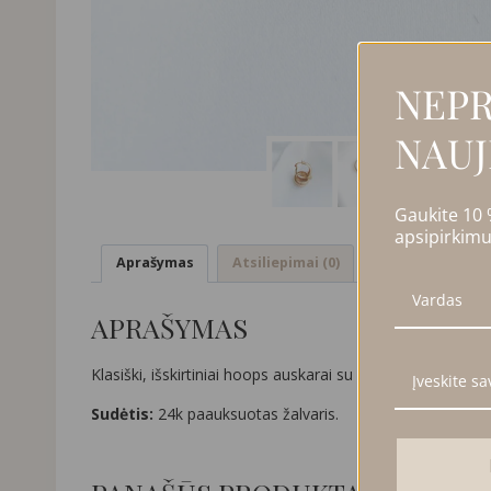
NEPR
NAUJ
Gaukite 10
apsipirkimu
Aprašymas
Atsiliepimai (0)
APRAŠYMAS
Klasiški, išskirtiniai hoops auskarai su vingiuotu raštu.
Sudėtis:
24k paauksuotas žalvaris.