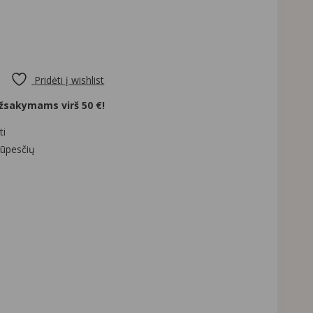
Pridėti į wishlist
sakymams virš 50 €!
ti
rūpesčių