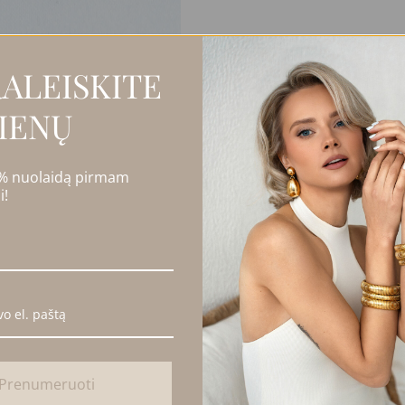
ALEISKITE
IENŲ
 % nuolaidą pirmam
i!
Prenumeruoti