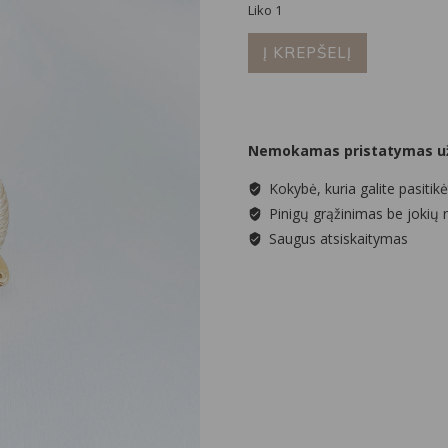
Liko 1
was:
is:
produkto
30,00 €.
15,00 €.
Į KREPŠELĮ
kiekis:
Hoops
auskarai
su
Nemokamas pristatymas už
vingiuotu
raštu
Kokybė, kuria galite pasitikė
Pinigų grąžinimas be jokių 
Saugus atsiskaitymas