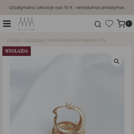
Skip
Užsakymams Lietuvoje nuo 50 € - nemokamas pristatymas.
to
content
0
Pradinis
»
Parduotuvė
»
Hoops auskarai su vingiuotu raštu
NUOLAIDA