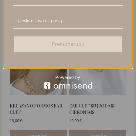
Į KREPŠELĮ
DAUGIAU
Prenumeruoti
KRUASANO FORMOS EAR
EAR CUFF SU JUODAIS
CUFF
CIRKONIAIS
19,00
€
19,00
€