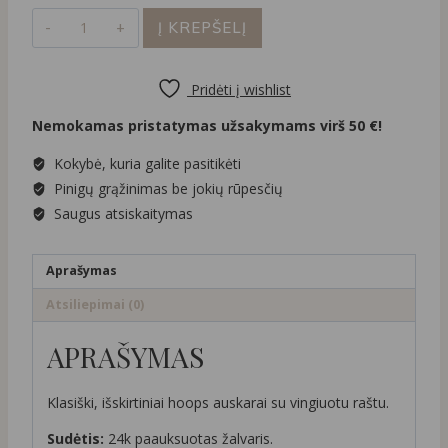
produkto
35,00 €.
18,00 €.
Į KREPŠELĮ
kiekis:
Hoops
auskarai
Pridėti į wishlist
su
Nemokamas pristatymas užsakymams virš 50 €!
vingiuotu
raštu
Kokybė, kuria galite pasitikėti
Pinigų grąžinimas be jokių rūpesčių
Saugus atsiskaitymas
Aprašymas
Atsiliepimai (0)
APRAŠYMAS
Klasiški, išskirtiniai hoops auskarai su vingiuotu raštu.
Sudėtis:
24k paauksuotas žalvaris.