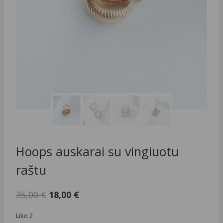
Hoops auskarai su vingiuotu
raštu
Original
Current
35,00
€
18,00
€
price
price
Liko 2
was:
is: