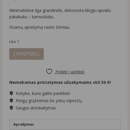
Minimalistinė ilga grandinėlė, dekoruota blizgiu apvaliu
pakabuku – kamuoliuku.
Išsamų aprašymą rasite žemiau.
Liko 1
produkto
Į KREPŠELĮ
kiekis:
Ilga
grandinėlė
Pridėti į wishlist
su
Nemokamas pristatymas užsakymams virš 50 €!
kamuoliuko
pakabuku
Kokybė, kuria galite pasitikėti
Pinigų grąžinimas be jokių rūpesčių
Saugus atsiskaitymas
Aprašymas