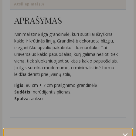
Atsiliepimai (0)
APRAŠYMAS
Minimalistinė ilga grandinėlė, kuri subtiliai išryškina
kaklo ir krūtinės liniją. Grandinėlė dekoruota blizgiu,
elegantišku apvaliu pakabuku – kamuoliuku. Tai
universalus kaklo papuošalas, kurį galima nešioti tiek
vieną, tiek sluoksniuojant su kitais kaklo papuošalais.
Jo ilgis suteikia modernumo, o minimalistinė forma
leidžia derinti prie įvairių stilių.
Ilgis:
80 cm + 7 cm prailginimo grandinėlė
Sudėtis:
nerūdijantis plienas.
Spalva:
aukso
PANAŠŪS PRODUKTAI