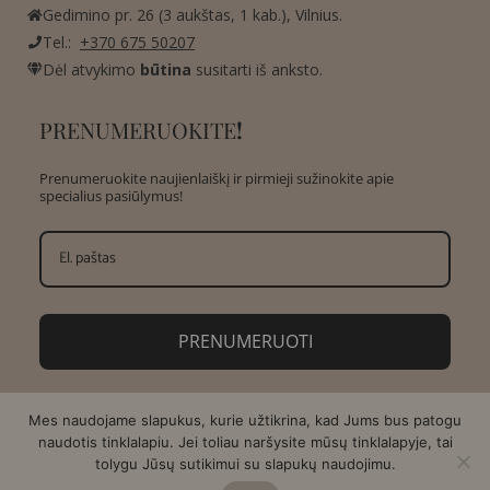
Gedimino pr. 26 (3 aukštas, 1 kab.), Vilnius.
Tel.:
+370 675 50207
Dėl atvykimo
būtina
susitarti iš anksto.
PRENUMERUOKITE
!
Prenumeruokite naujienlaiškį ir pirmieji sužinokite apie
specialius pasiūlymus!
PRENUMERUOTI
Mes naudojame slapukus, kurie užtikrina, kad Jums bus patogu
naudotis tinklalapiu. Jei toliau naršysite mūsų tinklalapyje, tai
tolygu Jūsų sutikimui su slapukų naudojimu.
Copyright © 2026 AMA Design | Sukurta:
Asteri