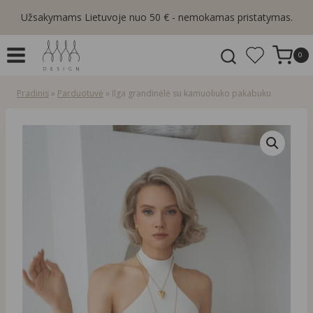
Skip
Užsakymams Lietuvoje nuo 50 € - nemokamas pristatymas.
to
content
0
Pradinis
»
Parduotuvė
»
Ilga grandinėlė su kamuoliuko pakabuku