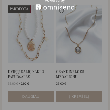
PARDUOTA
NUOLAIDA
DVIEJŲ DALIŲ KAKLO
GRANDINĖLĖ SU
PAPUOŠALAS
MEDALIONU
Original
Current
55,00
€
40,00
€
25,00
€
price
price
was:
is:
DAUGIAU
Į KREPŠELĮ
55,00 €.
40,00 €.