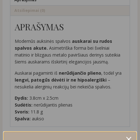
Atsiliepimai (0)
APRAŠYMAS
Modernūs auksinės spalvos
auskarai su rudos
spalvos akute.
Asimetriška forma bei švelniai
matinio ir blizgaus metalo paviršiaus derinys suteikia
šiems auskarams išskirtinį elegancijos jausmą.
Auskarai pagaminti iš
nerūdijančio plieno
, todėl yra
lengvi, patogūs dėvėti ir ne hipoalergiški
–
nesukelia alerginių reakcijų bei nekeičia spalvos.
Dydis:
3.8cm x 2.5cm
Sudėtis:
nerūdijantis plienas
Svoris:
11.8 g
Spalva:
aukso