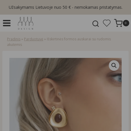
Skip
Užsakymams Lietuvoje nuo 50 € - nemokamas pristatymas.
to
content
0
Pradinis
»
Parduotuvė
»
Išskirtinės formos auskarai su rudomis
akutėmis