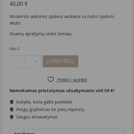
40,00
€
Modernūs auksinės spalvos auskarai su rudos spalvos
akute.
Išsamų aprašymą rasite žemiau.
Liko 2
produkto
Į KREPŠELĮ
kiekis:
Išskirtinės
formos
Pridėti į wishlist
auskarai
Nemokamas pristatymas užsakymams virš 50 €!
su
rudomis
Kokybė, kuria galite pasitikėti
akutėmis
Pinigų grąžinimas be jokių rūpesčių
Saugus atsiskaitymas
Aprašymas