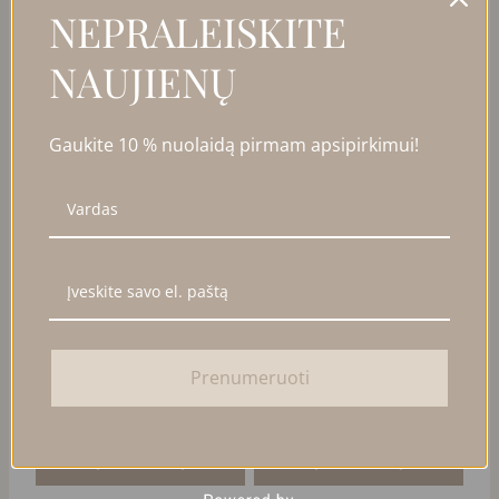
PANAŠŪS PRODUKTAI
NEPRALEISKITE
NAUJIENŲ
Gaukite 10 % nuolaidą pirmam apsipirkimui!
GRANDINĖLĖ SU
MASYVŪS ŠIRDELĖS
KRIAUKLĖS PAKABUKU
FORMOS AUSKARAI
Prenumeruoti
27,00
€
35,00
€
Į KREPŠELĮ
Į KREPŠELĮ