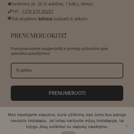
Gedimino pr. 26 (3 aukštas, 1 kab.), Vilnius.
Tel.:
+370 675 50207
Dėl atvykimo
būtina
susitarti iš anksto.
PRENUMERUOKITE
!
Prenumeruokite naujienlaiškį ir pirmieji sužinokite apie
specialius pasiūlymus!
PRENUMERUOTI
Mes naudojame slapukus, kurie užtikrina, kad Jums bus patogu
naudotis tinklalapiu. Jei toliau naršysite mūsų tinklalapyje, tai
tolygu Jūsų sutikimui su slapukų naudojimu.
Copyright © 2026 AMA Design | Sukurta:
Asteri