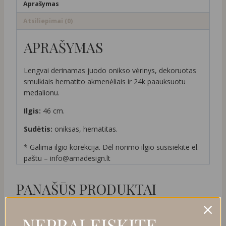
Aprašymas
Atsiliepimai (0)
APRAŠYMAS
Lengvai derinamas juodo onikso vėrinys, dekoruotas
smulkiais hematito akmenėliais ir 24k paauksuotu
medalionu.
Ilgis:
46 cm.
Sudėtis:
oniksas, hematitas.
* Galima ilgio korekcija. Dėl norimo ilgio susisiekite el.
paštu – info@amadesign.lt
PANAŠŪS PRODUKTAI
NUOLAIDA
NEPRALEISKITE