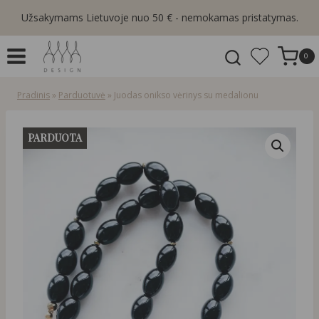
Skip
Užsakymams Lietuvoje nuo 50 € - nemokamas pristatymas.
to
content
0
Pradinis
»
Parduotuvė
»
Juodas onikso vėrinys su medalionu
PARDUOTA