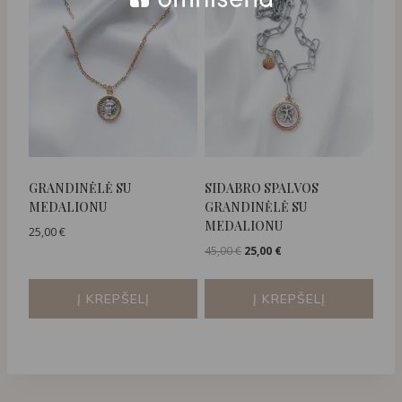
GRANDINĖLĖ SU
SIDABRO SPALVOS
MEDALIONU
GRANDINĖLĖ SU
MEDALIONU
25,00
€
Original
Current
45,00
€
25,00
€
price
price
was:
is:
Į KREPŠELĮ
Į KREPŠELĮ
45,00 €.
25,00 €.