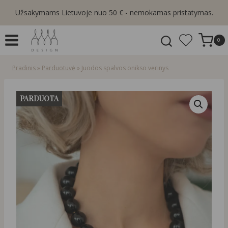
Skip
Užsakymams Lietuvoje nuo 50 € - nemokamas pristatymas.
to
content
0
Pradinis
»
Parduotuvė
»
Juodos spalvos onikso vėrinys
PARDUOTA