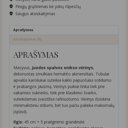
Pinigų grąžinimas be jokių rūpesčių
Saugus atsiskaitymas
Aprašymas
Atsiliepimai (0)
APRAŠYMAS
Masyvus,
juodos spalvos onikso vėrinys
,
dekoruotas smulkiais hematito akmenėliais. Tobulai
apvalūs karoliukai suteikia kaklo papuošalui solidumo
ir prabangos jausmą. Vėrinys puikiai tinka tiek prie
vakarinės suknelės, tiek prie klasikinio švarko,
suteikdamas įvaizdžiui rafinuotumo. Vėrinys išsiskiria
minimalistiniu stiliumi, bet tuo pačiu palieka maksimalų
įspūsdį.
Ilgis:
45
cm
+ 5 prailginimo grandinėlė