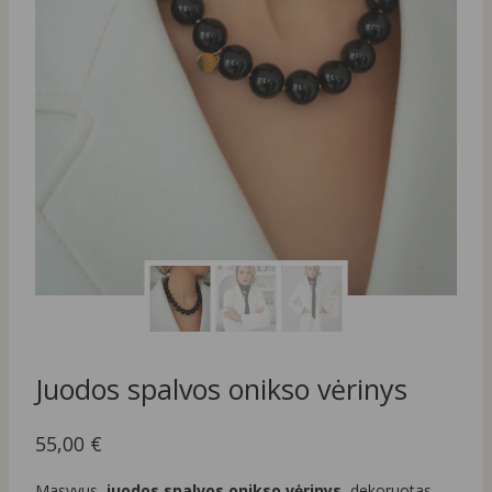
Juodos spalvos onikso vėrinys
55,00
€
Masyvus,
juodos spalvos onikso vėrinys
, dekoruotas