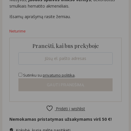
smulkiais hematito akmenėliais.
Išsamų aprašymą rasite žemiau.
Neturime
Pranešti, kai bus prekyboje
Sutinku su
privatumo politika
.
GAUTI PRANEŠIMĄ
Pridėti į wishlist
Nemokamas pristatymas užsakymams virš 50 €!
Kokybė, kuria galite pasitikėti