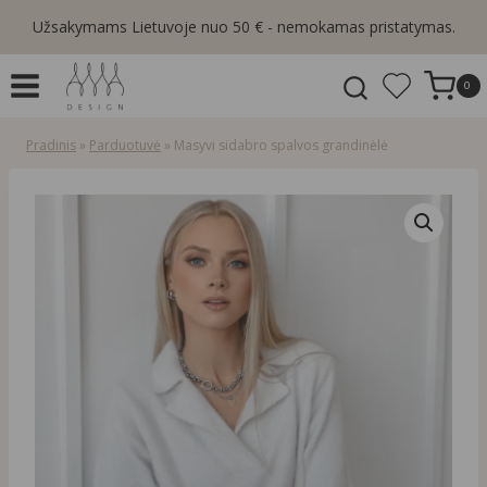
Skip
Užsakymams Lietuvoje nuo 50 € - nemokamas pristatymas.
to
content
0
Pradinis
»
Parduotuvė
»
Masyvi sidabro spalvos grandinėlė