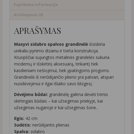
Papildoma informacija
Atsiliepimai (0)
APRAŠYMAS
Masyvi sidabro spalvos grandinėlė
išsiskiria
unikaliu pynimo dizainu ir tvirta konstrukcija.
Kruopščiai sujungtos metalinės grandelės sukuria
modernų ir išskirtinį aksesuarą, tinkantį tiek
kasdieniam nešiojimui, tiek ypatingoms progoms.
Grandinėlė iš nerūdijančio plieno yra patvari, atspari
nusidėvėjimui ir ilgai išlaiko savo blizgesį.
Dėvėjimo būdai:
grandinėlę galima dėvėti trimis
skirtingais būdais – kai užsegimas priekyje, kai
užsegimas nugaroje ir kai užsegimas šone..
Ilgis:
42 cm
Sudėtis:
nerūdijantis plienas
Spalva:
sidabro