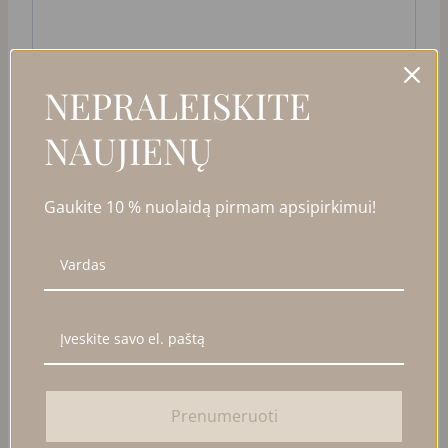
NEPRALEISKITE
PANAŠŪS PRODUKTAI
NAUJIENŲ
NUOLAIDA
Gaukite 10 % nuolaidą pirmam apsipirkimui!
Prenumeruoti
STAMBESNIO PYNIMO
GRANDINĖLĖ SU