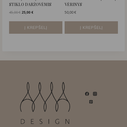
STIKLO DARŽOVĖMIS
VĖRINYS
Original
Current
45,00
€
25,00
€
50,00
€
price
price
was:
is:
Į KREPŠELĮ
Į KREPŠELĮ
45,00 €.
25,00 €.