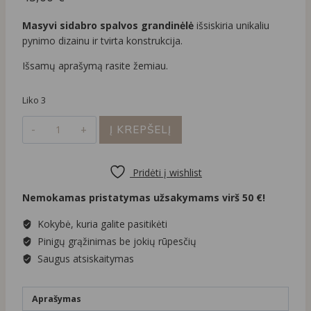
Masyvi sidabro spalvos grandinėlė
išsiskiria unikaliu
pynimo dizainu ir tvirta konstrukcija.
Išsamų aprašymą rasite žemiau.
Liko 3
produkto
Į KREPŠELĮ
kiekis:
Masyvi
sidabro
Pridėti į wishlist
spalvos
Nemokamas pristatymas užsakymams virš 50 €!
grandinėlė
Kokybė, kuria galite pasitikėti
Pinigų grąžinimas be jokių rūpesčių
Saugus atsiskaitymas
Aprašymas