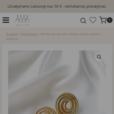
Skip
Užsakymams Lietuvoje nuo 50 € - nemokamas pristatymas.
to
content
0
Pradinis
»
Parduotuvė
»
Modernūs spiralės dizaino aukso spalvos
auskarai