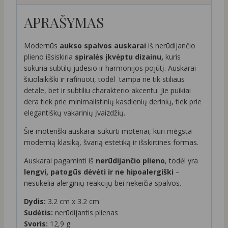
APRAŠYMAS
Modernūs
aukso spalvos auskarai
iš nerūdijančio
plieno išsiskiria
spiralės įkvėptu dizainu,
kuris
sukuria subtilų judesio ir harmonijos pojūtį. Auskarai
šiuolaikiški ir rafinuoti, todėl tampa ne tik stiliaus
detale, bet ir subtiliu charakterio akcentu. Jie puikiai
dera tiek prie minimalistinių kasdienių derinių, tiek prie
elegantiškų vakarinių įvaizdžių.
Šie moteriški auskarai sukurti moteriai, kuri mėgsta
modernią klasiką, švarią estetiką ir išskirtines formas.
Auskarai pagaminti iš
nerūdijančio plieno
, todėl yra
lengvi, patogūs dėvėti ir ne hipoalergiški
–
nesukelia alerginių reakcijų bei nekeičia spalvos.
Dydis:
3.2 cm x 3.2 cm
Sudėtis:
nerūdijantis plienas
Svoris:
12,9 g