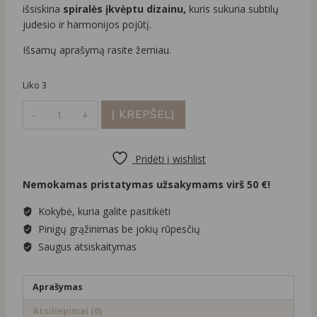
išsiskiria
spiralės įkvėptu dizainu,
kuris sukuria subtilų
judesio ir harmonijos pojūtį.
Išsamų aprašymą rasite žemiau.
Liko 3
produkto
Į KREPŠELĮ
kiekis:
Modernūs
spiralės
Pridėti į wishlist
dizaino
Nemokamas pristatymas užsakymams virš 50 €!
aukso
spalvos
Kokybė, kuria galite pasitikėti
auskarai
Pinigų grąžinimas be jokių rūpesčių
Saugus atsiskaitymas
Aprašymas
Atsiliepimai (0)