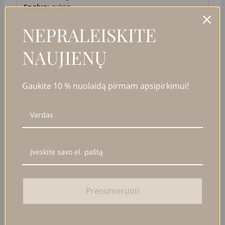
Spalva:
aukso
NEPRALEISKITE
PANAŠŪS PRODUKTAI
NAUJIENŲ
PARDUOTA
Gaukite 10 % nuolaidą pirmam apsipirkimui!
Prenumeruoti
KRUASANO FORMOS EAR
EAR CUFF SU JUODAIS
CUFF
CIRKONIAIS
19,00
€
23,00
€