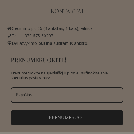
KONTAKTAI
Gedimino pr. 26 (3 aukštas, 1 kab.), Vilnius.
Tel.:
+370 675 50207
Dėl atvykimo
būtina
susitarti iš anksto.
PRENUMERUOKITE
!
Prenumeruokite naujienlaiškį ir pirmieji sužinokite apie
specialius pasiūlymus!
PRENUMERUOTI