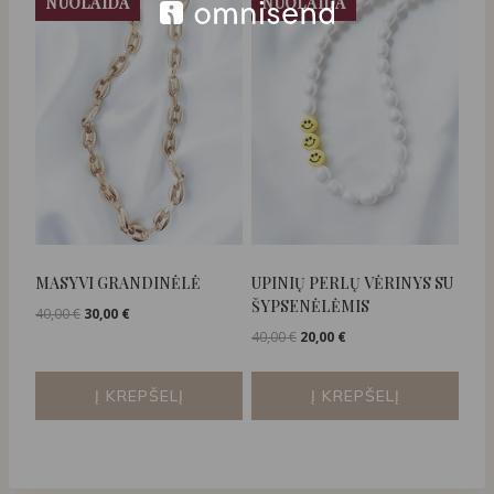
NUOLAIDA
NUOLAIDA
MASYVI GRANDINĖLĖ
UPINIŲ PERLŲ VĖRINYS SU
ŠYPSENĖLĖMIS
Original
Current
40,00
€
30,00
€
price
price
Original
Current
40,00
€
20,00
€
was:
is:
price
price
40,00 €.
30,00 €.
was:
is:
Į KREPŠELĮ
Į KREPŠELĮ
40,00 €.
20,00 €.