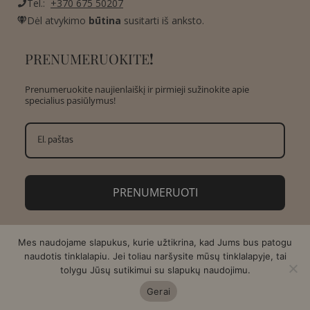
Tel.:
+370 675 50207
Dėl atvykimo
būtina
susitarti iš anksto.
PRENUMERUOKITE
!
Prenumeruokite naujienlaiškį ir pirmieji sužinokite apie
specialius pasiūlymus!
PRENUMERUOTI
Mes naudojame slapukus, kurie užtikrina, kad Jums bus patogu
naudotis tinklalapiu. Jei toliau naršysite mūsų tinklalapyje, tai
tolygu Jūsų sutikimui su slapukų naudojimu.
Copyright © 2026 AMA Design | Sukurta:
Asteri
Gerai