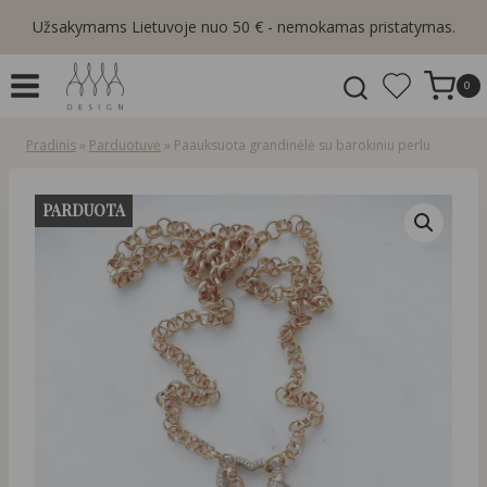
Skip
Užsakymams Lietuvoje nuo 50 € - nemokamas pristatymas.
to
content
0
Pradinis
»
Parduotuvė
»
Paauksuota grandinėlė su barokiniu perlu
PARDUOTA