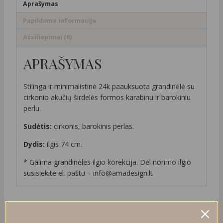
Aprašymas
Papildoma informacija
Atsiliepimai (0)
APRAŠYMAS
Stilinga ir minimalistinė 24k paauksuota grandinėlė su
cirkonio akučių širdelės formos karabinu ir barokiniu
perlu.
Sudėtis:
cirkonis, barokinis perlas.
Dydis:
ilgis 74 cm.
* Galima grandinėlės ilgio korekcija. Dėl norimo ilgio
susisiekite el. paštu – info@amadesign.lt
PANAŠŪS PRODUKTAI