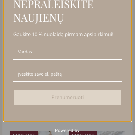
NEPRALEISKITE
PARDUOTA
NAUJIENŲ
Gaukite 10 % nuolaidą pirmam apsipirkimui!
GRANDINĖLĖ SU
GRANDINĖLĖ SU
MEDALIONU
MEDALIONU
Prenumeruoti
45,00
€
25,00
€
DAUGIAU
Į KREPŠELĮ