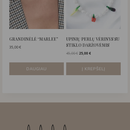
GRANDINĖLĖ “MARLEE”
UPINIŲ PERLŲ VĖRINYS SU
STIKLO DARŽOVĖMIS
35,00
€
Original
Current
45,00
€
25,00
€
price
price
was:
is:
DAUGIAU
Į KREPŠELĮ
45,00 €.
25,00 €.