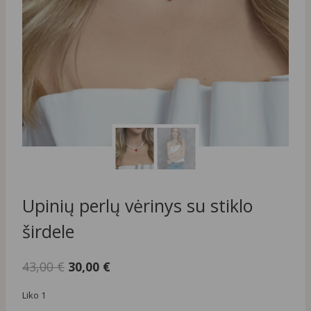
Upinių perlų vėrinys su stiklo
širdele
Original
Current
43,00
€
30,00
€
price
price
Liko 1
was:
is: