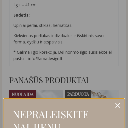
Ilgis – 41 cm
Sudėtis:
Upiniai perlai, stiklas, hematitas.
Kiekvienas perliukas individualus ir išskirtinis savo
forma, dydžiu ir atspalviais.
* Galima ilgio korekcija. Dėl norimo ilgio susisiekite el.
paštu – info@amadesign.lt
PANAŠŪS PRODUKTAI
PARDUOTA
NUOLAIDA
NEPRALEISKITE
NAUJIENŲ