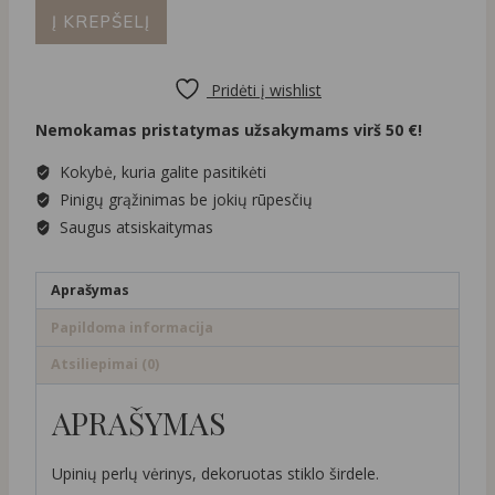
produkto
43,00 €.
30,00 €.
Į KREPŠELĮ
kiekis:
Upinių
perlų
Pridėti į wishlist
vėrinys
Nemokamas pristatymas užsakymams virš 50 €!
su
stiklo
Kokybė, kuria galite pasitikėti
širdele
Pinigų grąžinimas be jokių rūpesčių
Saugus atsiskaitymas
Aprašymas
Papildoma informacija
Atsiliepimai (0)
APRAŠYMAS
Upinių perlų vėrinys, dekoruotas stiklo širdele.