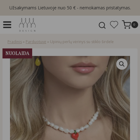
Skip
Užsakymams Lietuvoje nuo 50 € - nemokamas pristatymas.
to
content
0
Pradinis
»
Parduotuvė
»
Upinių perlų vėrinys su stiklo širdele
NUOLAIDA