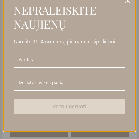
PANAŠŪS PRODUKTAI
NEPRALEISKITE
NAUJIENŲ
PARDUOTA
Gaukite 10 % nuolaidą pirmam apsipirkimui!
JUODO ONIKSO VĖRINYS
GRANDINĖLĖ “KALI”
SU SWAROVSKI KRISTALU
Prenumeruoti
38,00
€
85,00
€
Į KREPŠELĮ
DAUGIAU