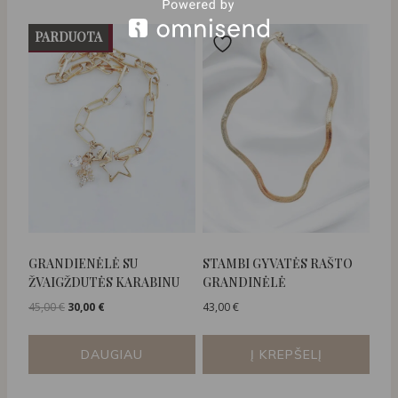
PARDUOTA
NUOLAIDA
GRANDIENĖLĖ SU
STAMBI GYVATĖS RAŠTO
ŽVAIGŽDUTĖS KARABINU
GRANDINĖLĖ
Original
Current
45,00
€
30,00
€
43,00
€
price
price
was:
is:
DAUGIAU
Į KREPŠELĮ
45,00 €.
30,00 €.