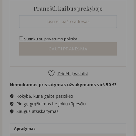
45,00 €.
25,00 €.
Pranešti, kai bus prekyboje
Sutinku su
privatumo politika
.
GAUTI PRANEŠIMĄ
Pridėti į wishlist
Nemokamas pristatymas užsakymams virš 50 €!
Kokybė, kuria galite pasitikėti
Pinigų grąžinimas be jokių rūpesčių
Saugus atsiskaitymas
Aprašymas