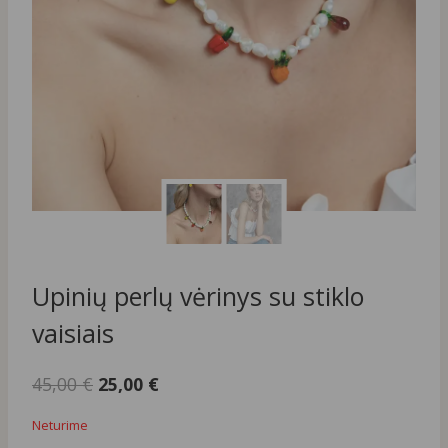
Upinių perlų vėrinys su stiklo
vaisiais
Original
Current
45,00
€
25,00
€
price
price
Neturime
was:
is: