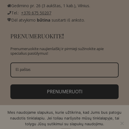
Gedimino pr. 26 (3 aukštas, 1 kab.), Vilnius.
Tel.:
+370 675 50207
Dėl atvykimo
būtina
susitarti iš anksto.
PRENUMERUOKITE
!
Prenumeruokite naujienlaiškį ir pirmieji sužinokite apie
specialius pasiūlymus!
PRENUMERUOTI
Mes naudojame slapukus, kurie užtikrina, kad Jums bus patogu
naudotis tinklalapiu. Jei toliau naršysite mūsų tinklalapyje, tai
tolygu Jūsų sutikimui su slapukų naudojimu.
Copyright © 2026 AMA Design | Sukurta:
Asteri