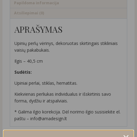
Papildoma informacija
Atsiliepimai (0)
APRAŠYMAS
Upinių perlų vėrinys, dekoruotas skirtingais stikliniais
vaisių pakabukais.
Ilgis – 40,5 cm
Sudėtis:
Upiniai perlai, stiklas, hematitas.
Kiekvienas perliukas individualus ir išskirtinis savo
forma, dydžiu ir atspalviais.
* Galima ilgio korekcija. Dėl norimo ilgio susisiekite el.
paštu – info@amadesign.lt