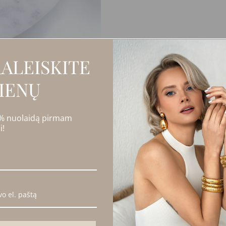
ALEISKITE
IENŲ
 % nuolaidą pirmam
i!
imai (0)