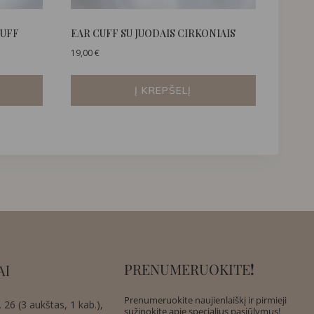
CUFF
EAR CUFF SU JUODAIS CIRKONIAIS
19,00
€
Į KREPŠELĮ
PRENUMERUOKITE
!
AI
Prenumeruokite naujienlaiškį ir pirmieji
 26 (3 aukštas, 1 kab.),
sužinokite apie specialius pasiūlymus!