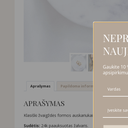
NEPR
NAUJ
Gaukite 10
apsipirkimu
Aprašymas
Papildoma informacija
Atsiliep
APRAŠYMAS
Klasiški žvaigždės formos auskariukai.
Sudėtis:
24k paauksuotas žalvaris.