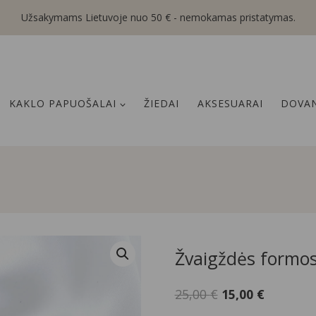
Užsakymams Lietuvoje nuo 50 € - nemokamas pristatymas.
KAKLO PAPUOŠALAI
ŽIEDAI
AKSESUARAI
DOVAN
Žvaigždės formos
Original
Current
25,00
€
15,00
€
price
price