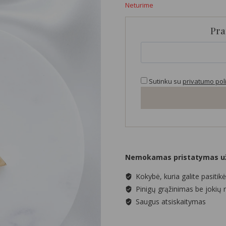
Neturime
was:
is:
25,00 €.
15,00 €.
Pra
Sutinku su
privatumo poli
Nemokamas pristatymas už
Kokybė, kuria galite pasitikė
Pinigų grąžinimas be jokių 
Saugus atsiskaitymas