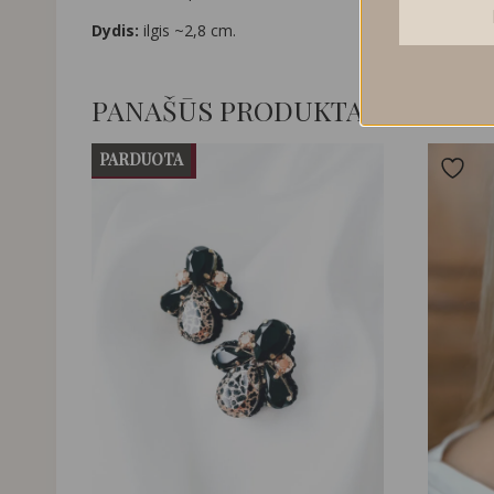
Dydis:
ilgis ~2,8 cm.
PANAŠŪS PRODUKTAI
PARDUOTA
NUOLAIDA