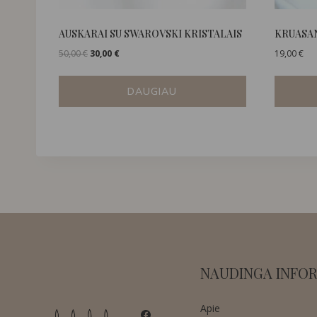
AUSKARAI SU SWAROVSKI KRISTALAIS
KRUASA
Original
Current
50,00
€
30,00
€
19,00
€
price
price
was:
is:
DAUGIAU
50,00 €.
30,00 €.
NAUDINGA INFOR
Apie