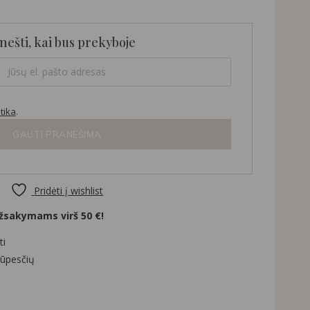
nešti, kai bus prekyboje
tika
.
GAUTI PRANEŠIMĄ
Pridėti į wishlist
sakymams virš 50 €!
ti
rūpesčių