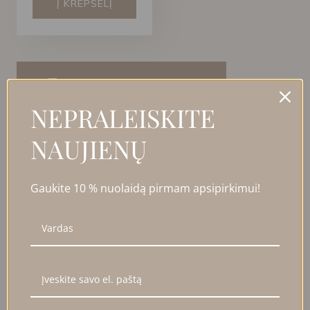
Į KREPŠELĮ
FILTRUOTI PRODUKTUS
NEPRALEISKITE
UŽDARYTI
NAUJIENŲ
FILTRAI
Gaukite 10 % nuolaidą pirmam apsipirkimui!
Kaina
Kategorija
Kategorija
Dovanų idėjos