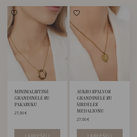
MINIMALISTINĖ
AUKSO SPALVOS
GRANDINĖLĖ SU
GRANDINĖLĖ SU
PAKABUKU
ŠIRDELĖS
MEDALIONU
27,00
€
27,00
€
Į KREPŠELĮ
Į KREPŠELĮ