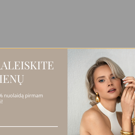
ALEISKITE
IENŲ
 perliukų kamuoliuku.
 % nuolaidą pirmam
i!
dydžiu ir atspalviais.
PARDUOTA
LAIDA
NUOLAIDA