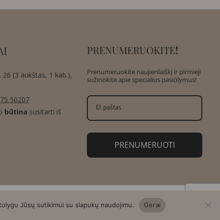
PRENUMERUOKITE
!
AI
Prenumeruokite naujienlaiškį ir pirmieji
 26 (3 aukštas, 1 kab.),
sužinokite apie specialius pasiūlymus!
75 50207
o
būtina
susitarti iš
PRENUMERUOTI
 tolygu Jūsų sutikimui su slapukų naudojimu.
Gerai