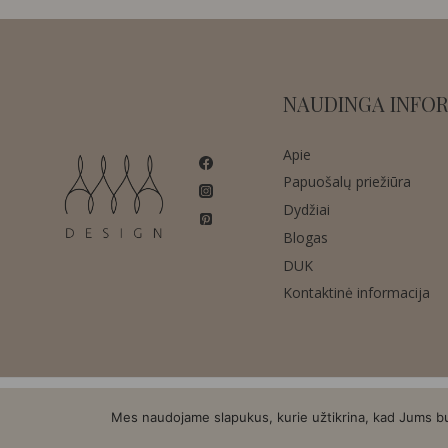
NAUDINGA INFOR
Apie
Papuošalų priežiūra
Dydžiai
Blogas
DUK
Kontaktinė informacija
Mes naudojame slapukus, kurie užtikrina, kad Jums bus 