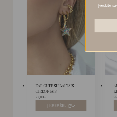
EAR CUFF SU BALTAIS
A
CIRKONIAIS
K
23,00
€
5
Į KREPŠELĮ