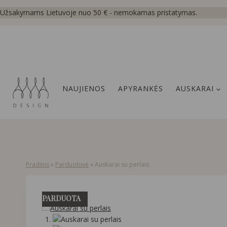
Skip
Užsakymams Lietuvoje nuo 50 € - nemokamas pristatymas.
to
content
NAUJIENOS
APYRANKĖS
AUSKARAI
Pradinis
»
Parduotuvė
»
Auskarai su perlais
PARDUOTA