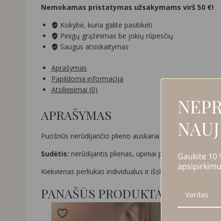
Nemokamas pristatymas užsakymams virš 50 €!
Kokybė, kuria galite pasitikėti
Pinigų grąžinimas be jokių rūpesčių
Saugus atsiskaitymas
Aprašymas
Papildoma informacija
Atsiliepimai (0)
NEPR
APRAŠYMAS
NAUJ
Puošnūs nerūdijančio plieno auskarai (hoop earrings) su
Sudėtis:
nerūdijantis plienas, upiniai perliukai.
Gaukite 10
apsipirkimu
Kiekvienas perliukas individualus ir išskirtinis savo forma, 
PANAŠŪS PRODUKTAI
NUO