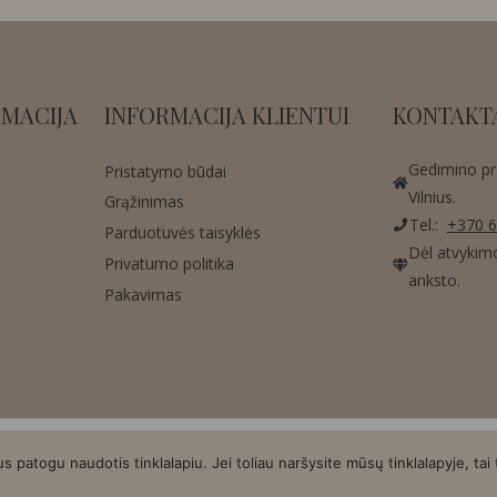
MACIJA
INFORMACIJA KLIENTUI
KONTAKT
Gedimino pr.
Pristatymo būdai
Vilnius.
Grąžinimas
Tel.:
+370 6
Parduotuvės taisyklės
Dėl atvykim
Privatumo politika
anksto.
Pakavimas
Copyright © 2026 AMA Design | Sukurta:
Asteri
patogu naudotis tinklalapiu. Jei toliau naršysite mūsų tinklalapyje, tai